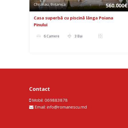
Chisinau, Botanica
560.000€
Casa superbă cu piscină lânga Poiana
Pinului
6 Camere
3 Bai
Contact
Mobil:
069883878
Email:
info@romanescu.md