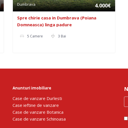
Dumbrava
4.000€
Spre chirie casa in Dumbrava (Poiana
Domneasca) linga padure
5 Camere
3 Bai
Anunturi imobiliare
N
Сase de vanzare Durlesti
Сase ieftine de vanzare
Сase de vanzare Botanica
Сase de vanzare Schinoasa