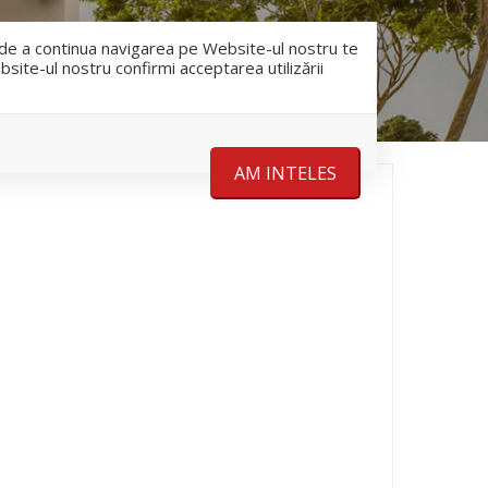
RO
RU
nfo@romanescu.md
+37369883878
e de a continua navigarea pe Website-ul nostru te
bsite-ul nostru confirmi acceptarea utilizării
Despre noi
Stiri
Contact
AM INTELES