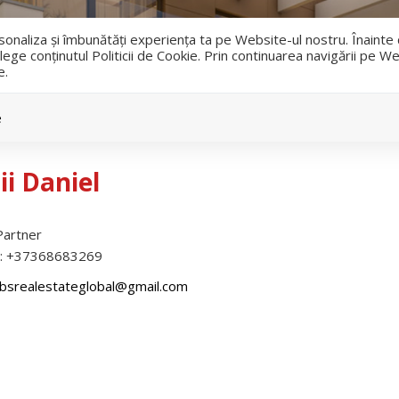
i
ersonaliza și îmbunătăți experiența ta pe Website-ul nostru. Înaint
lege conținutul Politicii de Cookie. Prin continuarea navigării pe We
e.
Vanzari
Inchirieri
e
ii Daniel
Partner
:
+37368683269
bsrealestateglobal@gmail.com