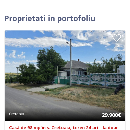
Proprietati in portofoliu
Cretoaia
29.900€
Casă de 98 mp în s. Crețoaia, teren 24 ari – la doar