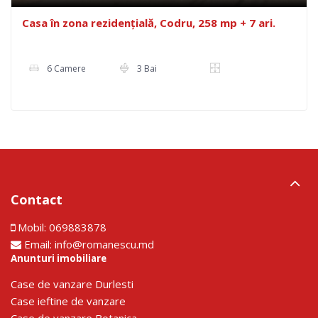
Casa în zona rezidențială, Codru, 258 mp + 7 ari.
6 Camere
3 Bai
Contact
Mobil:
069883878
Email:
info@romanescu.md
Anunturi imobiliare
Сase de vanzare Durlesti
Сase ieftine de vanzare