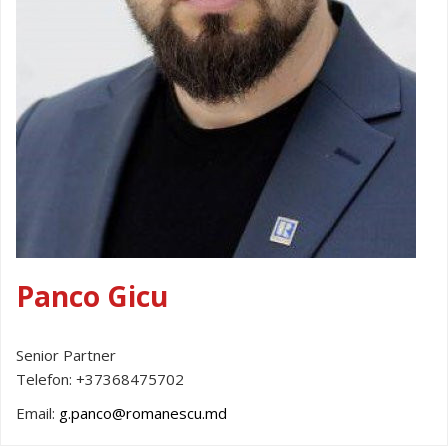
Panco Gicu
Senior Partner
Telefon:
+37368475702
Email:
g.panco@romanescu.md