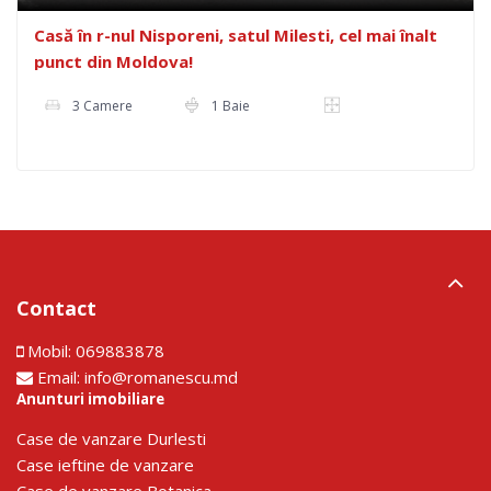
Casă în r-nul Nisporeni, satul Milesti, cel mai înalt
punct din Moldova!
3 Camere
1 Baie
Contact
Mobil:
069883878
Email:
info@romanescu.md
Anunturi imobiliare
Сase de vanzare Durlesti
Сase ieftine de vanzare