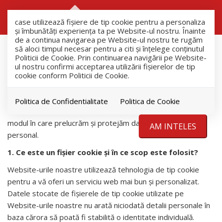
RO
RU
case utilizează fişiere de tip cookie pentru a personaliza
și îmbunătăți experiența ta pe Website-ul nostru. Înainte
de a continua navigarea pe Website-ul nostru te rugăm
să aloci timpul necesar pentru a citi și înțelege conținutul
POLITICĂ PRIVIND FIȘIERELE
Politicii de Cookie. Prin continuarea navigării pe Website-
DE TIP COOKIE
ul nostru confirmi acceptarea utilizării fişierelor de tip
cookie conform Politicii de Cookie.
Romanescu & Co
în calitate de operator de date vă
Politica de Confidentialitate
Politica de Cookie
transmitem această Notă de informare pentru a vă explica
modul în care prelucrăm și protejăm datele cu caracter
AM INTELES
personal.
1. Ce este un fişier cookie şi în ce scop este folosit?
Website-urile noastre utilizează tehnologia de tip cookie
pentru a vă oferi un serviciu web mai bun și personalizat.
Datele stocate de fișierele de tip cookie utilizate pe
Website-urile noastre nu arată niciodată detalii personale în
baza cărora să poată fi stabilită o identitate individuală.