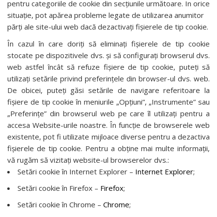
pentru categoriile de cookie din secţiunile următoare. In orice
situaţie, pot apărea probleme legate de utilizarea anumitor
părți ale site-ului web dacă dezactivaţi fişierele de tip cookie.
În cazul în care doriți să eliminați fișierele de tip cookie
stocate pe dispozitivele dvs. și să configurați browserul dvs.
web astfel încât să refuze fișiere de tip cookie, puteți să
utilizați setările privind preferințele din browser-ul dvs. web.
De obicei, puteți găsi setările de navigare referitoare la
fișiere de tip cookie în meniurile „Opțiuni”, „Instrumente” sau
„Preferințe” din browserul web pe care îl utilizați pentru a
accesa Website-urile noastre. În funcție de browserele web
existente, pot fi utilizate mijloace diverse pentru a dezactiva
fișierele de tip cookie. Pentru a obține mai multe informații,
vă rugăm să vizitați website-ul browserelor dvs.:
Setări cookie în Internet Explorer –
Internet Explorer
;
Setări cookie în Firefox –
Firefox
;
Setări cookie în Chrome –
Chrome
;