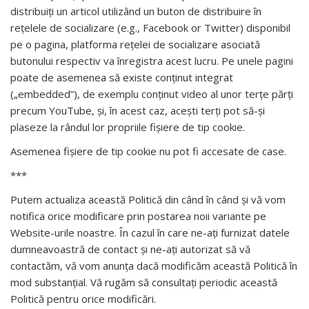
distribuiţi un articol utilizând un buton de distribuire în
reţelele de socializare (e.g., Facebook or Twitter) disponibil
pe o pagina, platforma reţelei de socializare asociată
butonului respectiv va înregistra acest lucru. Pe unele pagini
poate de asemenea să existe conţinut integrat
(„embedded”), de exemplu conţinut video al unor terţe părţi
precum YouTube, şi, în acest caz, aceşti terţi pot să-şi
plaseze la rândul lor propriile fişiere de tip cookie.
Asemenea fişiere de tip cookie nu pot fi accesate de case.
***
Putem actualiza această Politică din când în când și vă vom
notifica orice modificare prin postarea noii variante pe
Website-urile noastre. În cazul în care ne-ați furnizat datele
dumneavoastră de contact și ne-ați autorizat să vă
contactăm, vă vom anunța dacă modificăm această Politică în
mod substanțial. Vă rugăm să consultați periodic această
Politică pentru orice modificări.