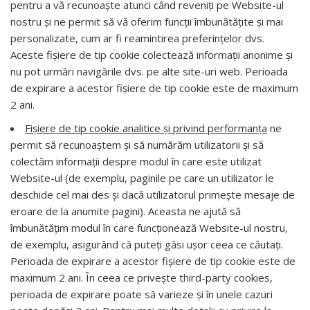
pentru a vă recunoaște atunci când reveniți pe Website-ul
nostru și ne permit să vă oferim funcții îmbunătățite și mai
personalizate, cum ar fi reamintirea preferințelor dvs.
Aceste fișiere de tip cookie colectează informații anonime și
nu pot urmări navigările dvs. pe alte site-uri web. Perioada
de expirare a acestor fișiere de tip cookie este de maximum
2 ani.
Fișiere de tip cookie analitice și privind performanța
ne
permit să recunoaștem și să numărăm utilizatorii și să
colectăm informații despre modul în care este utilizat
Website-ul (de exemplu, paginile pe care un utilizator le
deschide cel mai des și dacă utilizatorul primește mesaje de
eroare de la anumite pagini). Aceasta ne ajută să
îmbunătățim modul în care funcționează Website-ul nostru,
de exemplu, asigurând că puteți găsi ușor ceea ce căutați.
Perioada de expirare a acestor fișiere de tip cookie este de
maximum 2 ani.
În ceea ce priveşte third-party cookies,
perioada de expirare poate să varieze şi în unele cazuri