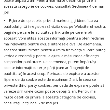
poate depăşi 2 ani.
Pentru mai multe detalii cu privire la
această categorie de cookies, consultaţi Secţiunea 4 de mai
jos.
Fișiere de tip cookie privind marketing și identificarea
publicului țintă
înregistrează vizita dvs. pe Website-ul nostru,
paginile pe care le-ați vizitat și link-urile pe care le-ați
accesat. Vom utiliza aceste informații pentru a oferi reclame
mai relevante pentru dvs. și interesele dvs. De asemenea,
acestea sunt utilizate pentru a limita frecvența cu care puteți
vedea o reclamă și pentru a ajuta la măsurarea eficienței
campaniilor publicitare. De asemenea, putem împărtăși
aceste informații cu terțe-părți (cum ar fi agenții de
publicitate) în acest scop. Perioada de expirare a acestor
fișiere de tip cookie este de maximum 2 ani.
În ceea ce
priveşte third-party cookies, perioada de expirare poate să
varieze şi în unele cazuri poate depăşi 2 ani.
Pentru mai
multe detalii cu privire la această categorie de cookies,
consultaţi Secţiunea 5 de mai jos.