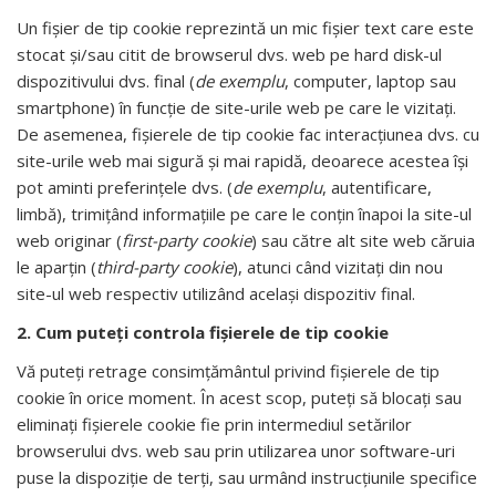
Un fișier de tip cookie reprezintă un mic fișier text care este
stocat și/sau citit de browserul dvs. web pe hard disk-ul
dispozitivului dvs. final (
de exemplu
, computer, laptop sau
smartphone) în funcție de site-urile web pe care le vizitați.
De asemenea, fișierele de tip cookie fac interacțiunea dvs. cu
site-urile web mai sigură și mai rapidă, deoarece acestea își
pot aminti preferințele dvs. (
de exemplu
, autentificare,
limbă), trimițând informațiile pe care le conțin înapoi la site-ul
web originar (
first-party
cookie
) sau către alt site web căruia
le aparțin (
third-party cookie
), atunci când vizitați din nou
site-ul web respectiv utilizând același dispozitiv final.
2. Cum puteţi controla fişierele de tip cookie
Vă puteți retrage consimțământul privind fișierele de tip
cookie în orice moment. În acest scop, puteţi să blocaţi sau
eliminaţi fişierele cookie fie prin intermediul setărilor
browserului dvs. web sau prin utilizarea unor software-uri
puse la dispoziţie de terți, sau urmând instrucţiunile specifice