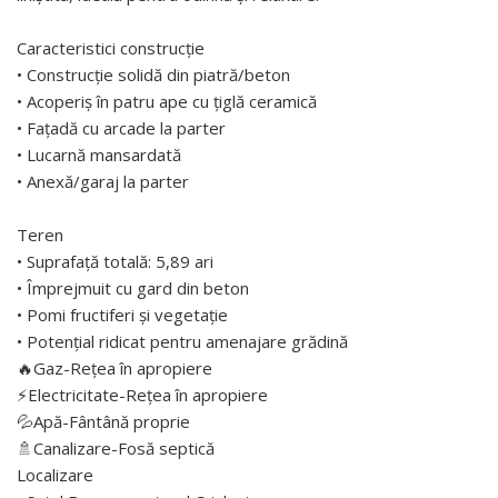
Caracteristici construcție
• Construcție solidă din piatră/beton
• Acoperiș în patru ape cu țiglă ceramică
• Fațadă cu arcade la parter
• Lucarnă mansardată
• Anexă/garaj la parter
Teren
• Suprafață totală: 5,89 ari
• Împrejmuit cu gard din beton
• Pomi fructiferi și vegetație
• Potențial ridicat pentru amenajare grădină
🔥Gaz-Rețea în apropiere
⚡Electricitate-Rețea în apropiere
💦Apă-Fântână proprie
🚿Canalizare-Fosă septică
Localizare