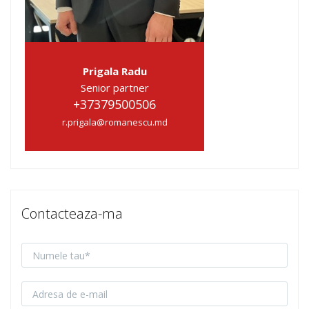
Prigala Radu
Senior partner
+37379500506
r.prigala@romanescu.md
Contacteaza-ma