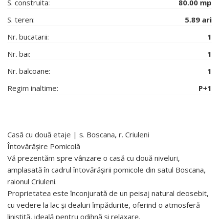
S. construita:
80.00 mp
S. teren:
5.89 ari
Nr. bucatarii:
1
Nr. bai:
1
Nr. balcoane:
1
Regim inaltime:
P+1
Casă cu două etaje | s. Boscana, r. Criuleni
Întovărășire Pomicolă
Vă prezentăm spre vânzare o casă cu două niveluri,
amplasată în cadrul întovărășirii pomicole din satul Boscana,
raionul Criuleni.
Proprietatea este înconjurată de un peisaj natural deosebit,
cu vedere la lac și dealuri împădurite, oferind o atmosferă
liniștită, ideală pentru odihnă și relaxare.