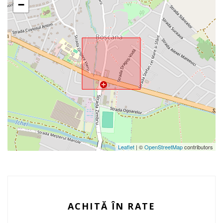
−
Leaflet
| ©
OpenStreetMap
contributors
ACHITĂ ÎN RATE