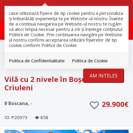
RO
RU
case utilizează fişiere de tip cookie pentru a personaliza
și îmbunătăți experiența ta pe Website-ul nostru. Înainte
de a continua navigarea pe Website-ul nostru te rugăm
Aceasta proprietate a fost retras!
să aloci timpul necesar pentru a citi și înțelege conținutul
Politicii de Cookie. Prin continuarea navigării pe Website-
ul nostru confirmi acceptarea utilizării fişierelor de tip
cookie conform Politicii de Cookie.
Vanzare
Case
Boscana
Politica de Confidentialitate
Politica de Cookie
RETRAS
AM INTELES
Vilă cu 2 nivele în Boşcana, r.
Criuleni
29.900€
Boscana, -
ID: P20973
858