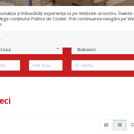
i
ersonaliza și îmbunătăți experiența ta pe Website-ul nostru. Înaint
lege conținutul Politicii de Cookie. Prin continuarea navigării pe We
e.
Vanzari
Inchirieri
e
 Casa
Bubuieci
eci
O