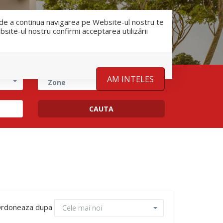
RO
RU
nfo@romanescu.md
+37369883878
e de a continua navigarea pe Website-ul nostru te
bsite-ul nostru confirmi acceptarea utilizării
Despre noi
Stiri
Contact
AM INTELES
Zone
rdoneaza dupa
Cele mai noi