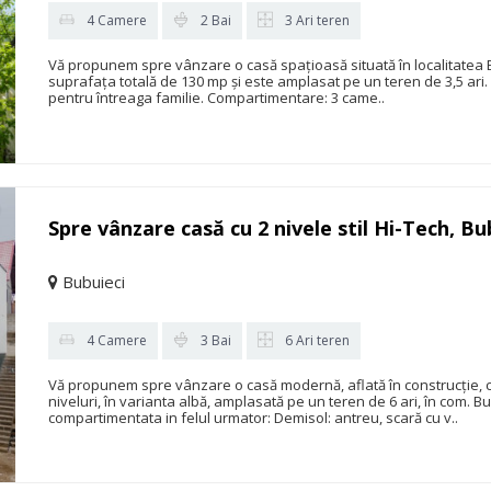
4 Camere
2 Bai
3 Ari teren
Vă propunem spre vânzare o casă spațioasă situată în localitatea Bubu
suprafața totală de 130 mp și este amplasat pe un teren de 3,5 ari.
pentru întreaga familie. Compartimentare: 3 came..
Spre vânzare casă cu 2 nivele stil Hi-Tech, Bub
Bubuieci
4 Camere
3 Bai
6 Ari teren
Vă propunem spre vânzare o casă modernă, aflată în construcție, c
niveluri, în varianta albă, amplasată pe un teren de 6 ari, în com. B
compartimentata in felul urmator: Demisol: antreu, scară cu v..