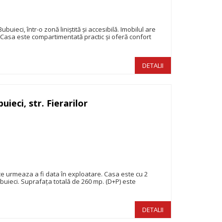
ieci, într-o zonă liniștită și accesibilă. Imobilul are
 Casa este compartimentată practic și oferă confort
DETALII
uieci, str. Fierarilor
265.000€
e urmeaza a fi data în exploatare. Casa este cu 2
ubuieci. Suprafața totală de 260 mp. (D+P) este
DETALII