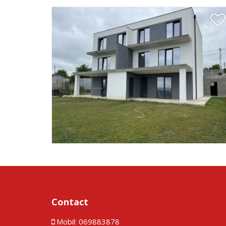
Contact
Mobil:
069883878