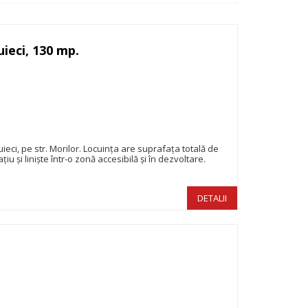
ieci, 130 mp.
99.500€
ci, pe str. Morilor. Locuința are suprafața totală de
iu și liniște într-o zonă accesibilă și în dezvoltare.
DETALII
87.500€