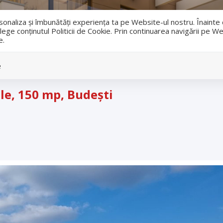
i
ersonaliza și îmbunătăți experiența ta pe Website-ul nostru. Înaint
lege conținutul Politicii de Cookie. Prin continuarea navigării pe We
e.
Vanzari
Inchirieri
e
le, 150 mp, Budești