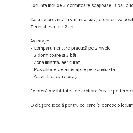
Locuința include 3 dormitoare spațioase, 3 băi, bucă
Casa se prezintă în variantă sură, oferindu-vă posib
Terenul este de 2 ari.
Avantaje:
– Compartimentare practică pe 2 nivele
– 3 dormitoare și 3 băi
– Zonă liniștită, aer curat
– Posibilitate de amenajare personalizată
– Acces facil către oraș
Se oferă posibilitatea de achitare în rate pe term
O alegere ideală pentru cei care își doresc o locuin