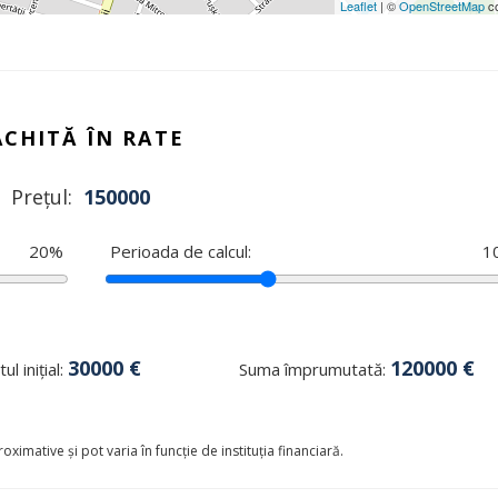
Leaflet
| ©
OpenStreetMap
co
ACHITĂ ÎN RATE
Prețul:
150000
20
%
Perioada de calcul:
1
30000
€
120000
€
ul inițial:
Suma împrumutată:
oximative și pot varia în funcție de instituția financiară.