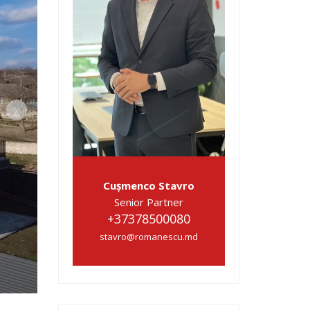
Cușmenco Stavro
Senior Partner
+37378500080
stavro@romanescu.md