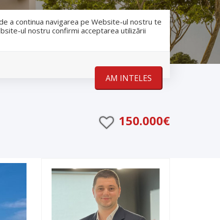
RO
RU
nfo@romanescu.md
+37369883878
e de a continua navigarea pe Website-ul nostru te
bsite-ul nostru confirmi acceptarea utilizării
Despre noi
Stiri
Contact
AM INTELES
150.000€