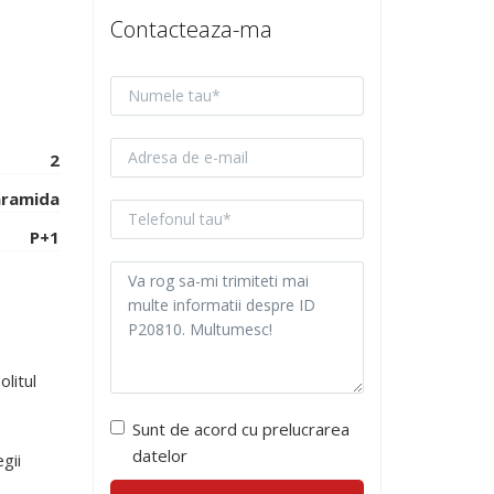
Contacteaza-ma
2
ramida
P+1
litul
Sunt de acord cu prelucrarea
datelor
gii