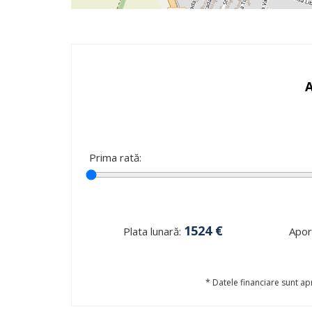
Prima rată:
1524
€
Plata lunară:
Aport
* Datele financiare sunt apr