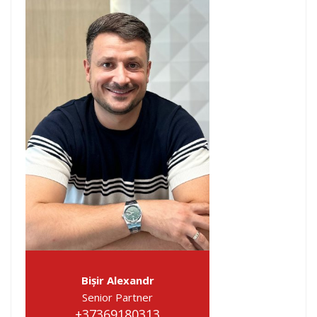
Bișir Alexandr
Senior Partner
+37369180313