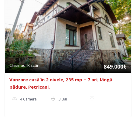
Chisinau, Riscani
849.000€
Vanzare casă în 2 nivele, 235 mp + 7 ari, lângă
pădure, Petricani.
4 Camere
3 Bai