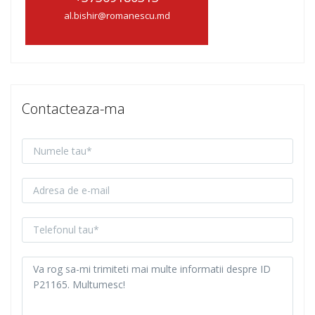
al.bishir@romanescu.md
Contacteaza-ma