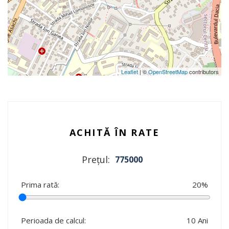
Leaflet
| ©
OpenStreetMap
contributors
ACHITĂ ÎN RATE
Prețul:
775000
Prima rată:
20
%
Perioada de calcul:
10
Ani