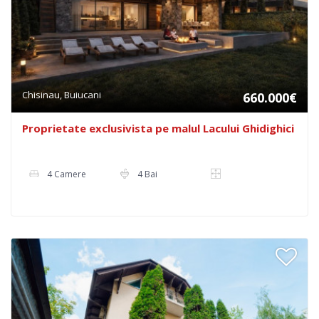
Chisinau, Buiucani
660.000€
Proprietate exclusivista pe malul Lacului Ghidighici
4 Camere
4 Bai