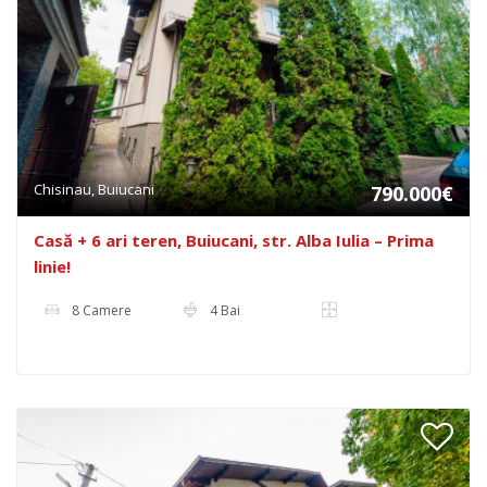
Chisinau, Buiucani
790.000€
Casă + 6 ari teren, Buiucani, str. Alba Iulia – Prima
linie!
8 Camere
4 Bai