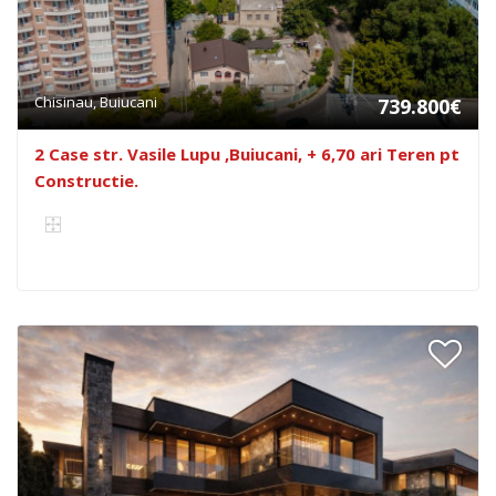
Chisinau, Buiucani
739.800€
2 Case str. Vasile Lupu ,Buiucani, + 6,70 ari Teren pt
Constructie.