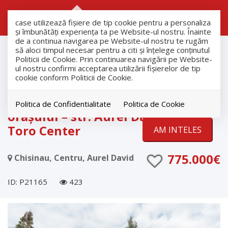
RO
RU
case utilizează fişiere de tip cookie pentru a personaliza
și îmbunătăți experiența ta pe Website-ul nostru. Înainte
de a continua navigarea pe Website-ul nostru te rugăm
Vanzare
să aloci timpul necesar pentru a citi și înțelege conținutul
Case
Politicii de Cookie. Prin continuarea navigării pe Website-
ul nostru confirmi acceptarea utilizării fişierelor de tip
Chisinau
cookie conform Politicii de Cookie.
Centru
Casa exclusivistă în centrul
Politica de Confidentialitate
Politica de Cookie
orașului – str. Aurel David, lângă
Toro Center
AM INTELES
775.000€
Chisinau, Centru, Aurel David
ID: P21165
423