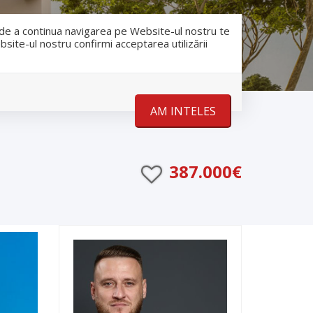
RO
RU
nfo@romanescu.md
+37369883878
e de a continua navigarea pe Website-ul nostru te
bsite-ul nostru confirmi acceptarea utilizării
Despre noi
Stiri
Contact
AM INTELES
387.000€