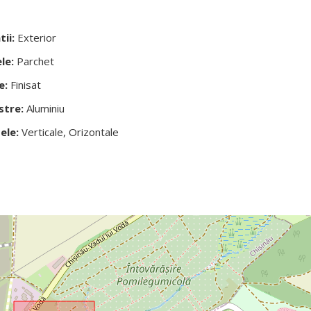
tii:
Exterior
le:
Parchet
e:
Finisat
stre:
Aluminiu
ele:
Verticale, Orizontale