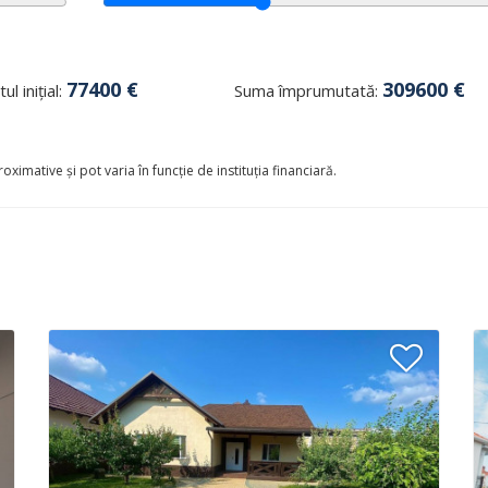
77400
€
309600
€
ul inițial:
Suma împrumutată:
oximative și pot varia în funcție de instituția financiară.