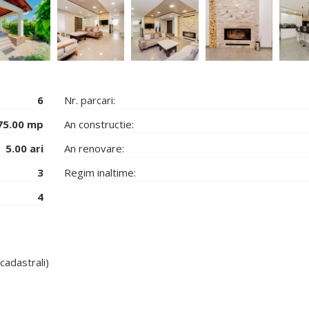
6
Nr. parcari:
75.00 mp
An constructie:
5.00 ari
An renovare:
3
Regim inaltime:
4
cadastrali)