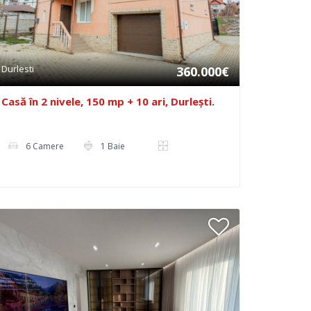
Durlesti
360.000€
Casă în 2 nivele, 150 mp + 10 ari, Durlești.
6 Camere
1 Baie