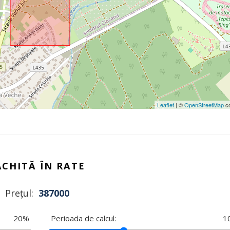
Leaflet
| ©
OpenStreetMap
co
ACHITĂ ÎN RATE
Prețul:
387000
20
%
Perioada de calcul:
1