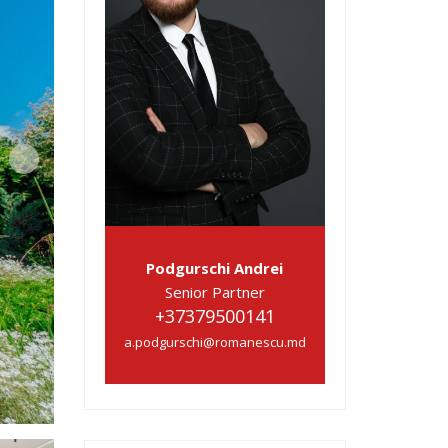
Podgurschi Andrei
Senior Partner
+37379500141
a.podgurschi@romanescu.md