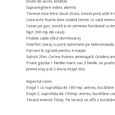
Drum de acces asfaltat.
Supraveghere video, alarmă.
Terenul este între două strazi, există porți atât în f
Casa este foarte bine izolată termic cu vată mineral
Cazan pe gaz, există și un șemineu funcțional cu le
fapt 200 mp din casă).
Podele calde (fără dormitoare)
Interfon. Garaj cu porți automate pe telecomanda.
Parcare în ogradă pentru 4 mașini.
Subsol 20m. Curtea frumos amenajată. Grădina are 10
Poate găzdui 1 familie mare sau 2 familii, se poat
primul etaj și al 2-lea la etajul doi).
Aspectul casei:
Etajul 1 cu suprafața de 180 mp: antreu, bucătărie 
Etajul 2, suprafața de 100mp: antreu, bucătărie com
Terasă imensă 70mp. Pe terasă se află o bucătărie 