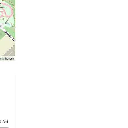
ntributors
0
Ani