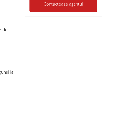
e de
unul la