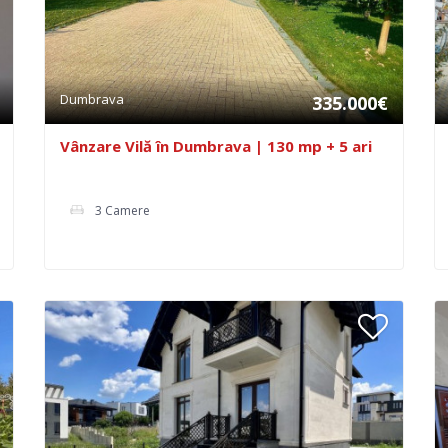
Dumbrava
335.000€
Vânzare Vilă în Dumbrava | 130 mp + 5 ari
3 Camere