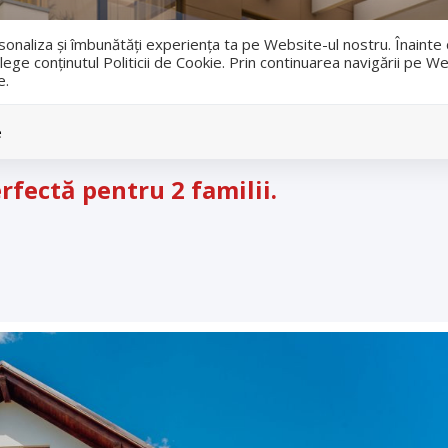
i
ersonaliza și îmbunătăți experiența ta pe Website-ul nostru. Înaint
lege conținutul Politicii de Cookie. Prin continuarea navigării pe We
e.
Vanzari
Inchirieri
e
rfectă pentru 2 familii.