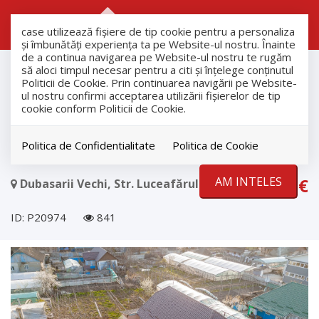
RO
RU
case utilizează fişiere de tip cookie pentru a personaliza
și îmbunătăți experiența ta pe Website-ul nostru. Înainte
de a continua navigarea pe Website-ul nostru te rugăm
Vanzare
să aloci timpul necesar pentru a citi și înțelege conținutul
Case
Politicii de Cookie. Prin continuarea navigării pe Website-
ul nostru confirmi acceptarea utilizării fişierelor de tip
Dubasarii Vechi
cookie conform Politicii de Cookie.
Vânzare casă în satul Dubăsarii
Vechi, 10 ari.
Politica de Confidentialitate
Politica de Cookie
AM INTELES
29.500€
Dubasarii Vechi, Str. Luceafărul
ID: P20974
841