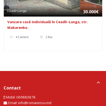
Ceadir-Lunga
30.000€
Vanzare casă individuală în Ceadîr-Lunga, str.
Makarenko.
4 Camere
2 Bai
Contact
Mobil:
069883878
Email:
info@romanescu.md