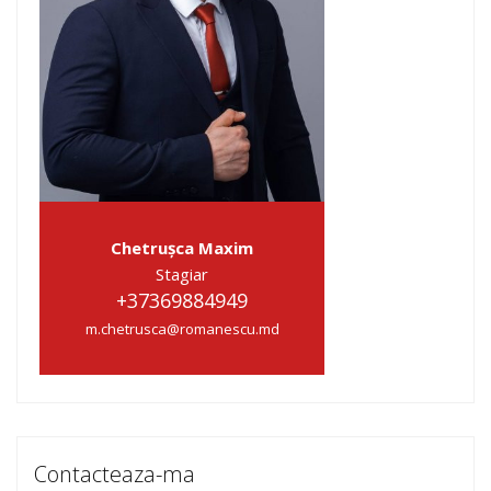
Chetrușca Maxim
Stagiar
+37369884949
m.chetrusca@romanescu.md
Contacteaza-ma