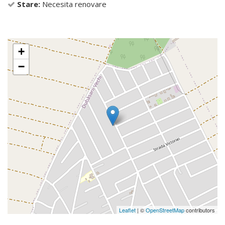
Stare:
Necesita renovare
+
−
Leaflet
| ©
OpenStreetMap
contributors