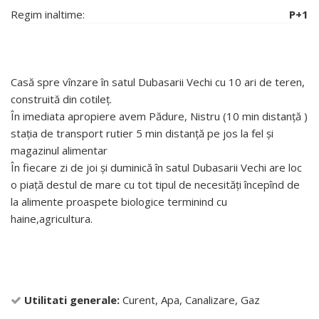
Regim inaltime:
P+1
Casă spre vînzare în satul Dubasarii Vechi cu 10 ari de teren,
construită din cotileț.
În imediata apropiere avem Pădure, Nistru (10 min distanță )
stația de transport rutier 5 min distanță pe jos la fel și
magazinul alimentar
În fiecare zi de joi și duminică în satul Dubasarii Vechi are loc
o piață destul de mare cu tot tipul de necesități începînd de
la alimente proaspete biologice terminind cu
haine,agricultura.
Utilitati generale:
Curent, Apa, Canalizare, Gaz