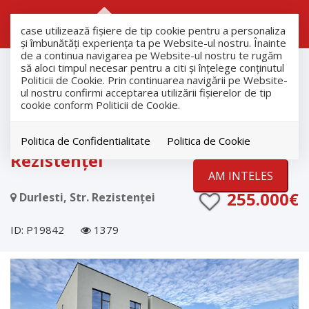
RO
RU
case utilizează fişiere de tip cookie pentru a personaliza
și îmbunătăți experiența ta pe Website-ul nostru. Înainte
de a continua navigarea pe Website-ul nostru te rugăm
Vanzare
să aloci timpul necesar pentru a citi și înțelege conținutul
Case
Politicii de Cookie. Prin continuarea navigării pe Website-
ul nostru confirmi acceptarea utilizării fişierelor de tip
Durlesti
cookie conform Politicii de Cookie.
Casă modernă de vânzare în
Durlești, lângă pădure – str.
Politica de Confidentialitate
Politica de Cookie
Rezistenței
AM INTELES
255.000€
Durlesti, Str. Rezistenței
ID: P19842
1379