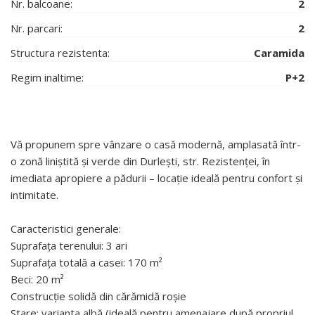
Nr. balcoane:
2
Nr. parcari:
2
Structura rezistenta:
Caramida
Regim inaltime:
P+2
Vă propunem spre vânzare o casă modernă, amplasată într-
o zonă liniștită și verde din Durlești, str. Rezistenței, în
imediata apropiere a pădurii – locație ideală pentru confort și
intimitate.
Caracteristici generale:
Suprafața terenului: 3 ari
Suprafața totală a casei: 170 m²
Beci: 20 m²
Construcție solidă din cărămidă roșie
Stare: varianta albă (ideală pentru amenajare după propriul