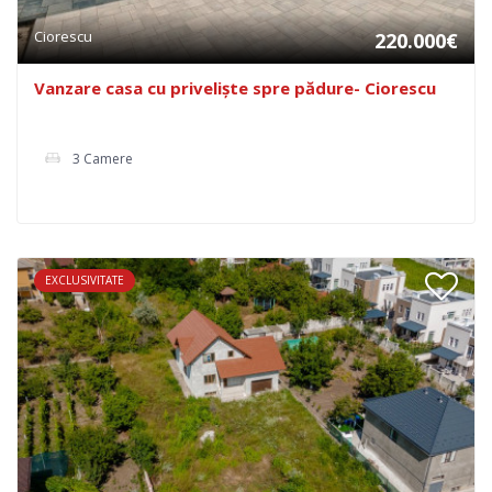
Ciorescu
220.000€
Vanzare casa cu priveliște spre pădure- Ciorescu
3 Camere
EXCLUSIVITATE