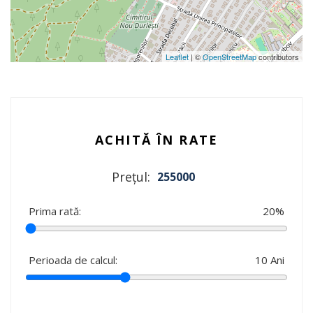
Leaflet
| ©
OpenStreetMap
contributors
ACHITĂ ÎN RATE
Prețul:
255000
Prima rată:
20
%
Perioada de calcul:
10
Ani