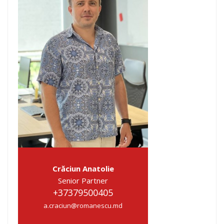
Crăciun Anatolie
Senior Partner
+37379500405
a.craciun@romanescu.md