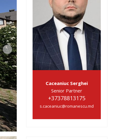
Caceaniuc Serghei
Senior Partner
+37378813175
s.caceaniuc@romanescu.md