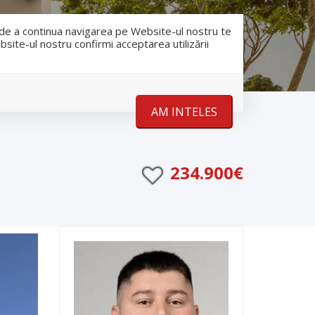
RO
RU
nfo@romanescu.md
+37369883878
e de a continua navigarea pe Website-ul nostru te
bsite-ul nostru confirmi acceptarea utilizării
Despre noi
Stiri
Contact
AM INTELES
234.900€