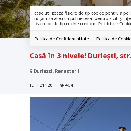
case utilizează fişiere de tip cookie pentru a p
rugăm să aloci timpul necesar pentru a citi și înțe
fişierelor de tip cookie conform Politicii de Cooki
Politica de Confidentialitate
Politica de Cooki
Vanzare
Case
Durlesti
Casă în 3 nivele! Durlești, str
Durlesti, Renașterii
ID: P21128
404