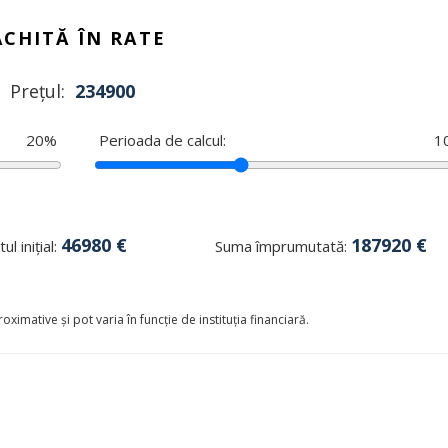
ACHITĂ ÎN RATE
Prețul:
234900
20
%
Perioada de calcul:
1
46980
€
187920
€
ul inițial:
Suma împrumutată:
oximative și pot varia în funcție de instituția financiară.