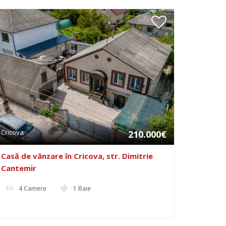
Cricova
210.000€
Casă de vânzare în Cricova, str. Dimitrie
Cantemir
4 Camere
1 Baie