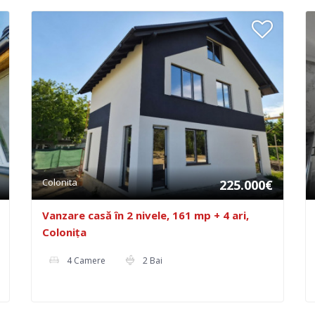
Colonita
225.000€
Vanzare casă în 2 nivele, 161 mp + 4 ari,
Colonița
4 Camere
2 Bai