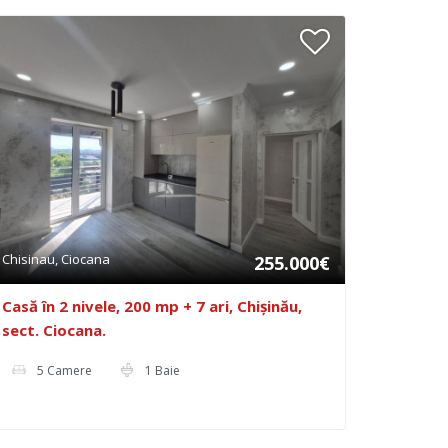
Chisinau, Ciocana
255.000€
Casă în 2 nivele, 200 mp + 7 ari, Chișinău,
sect. Ciocana.
5 Camere
1 Baie