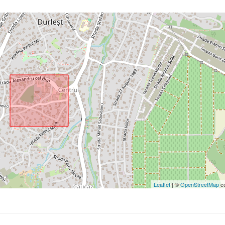
Leaflet
| ©
OpenStreetMap
co