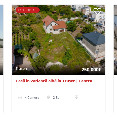
EXCLUSIVITATE
Truseni
250.000€
Casă în variantă albă în Trușeni, Centru
4 Camere
2 Bai