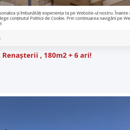
i
ersonaliza și îmbunătăți experiența ta pe Website-ul nostru. Înaint
lege conținutul Politicii de Cookie. Prin continuarea navigării pe We
e.
Vanzari
Inchirieri
e
. Renașterii , 180m2 + 6 ari!