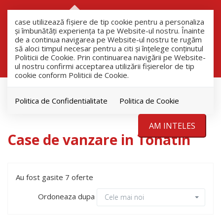
RO
RU
case utilizează fişiere de tip cookie pentru a personaliza
și îmbunătăți experiența ta pe Website-ul nostru. Înainte
de a continua navigarea pe Website-ul nostru te rugăm
să aloci timpul necesar pentru a citi și înțelege conținutul
Filtreaza
Politicii de Cookie. Prin continuarea navigării pe Website-
ul nostru confirmi acceptarea utilizării fişierelor de tip
cookie conform Politicii de Cookie.
Vanzare
Case
Politica de Confidentialitate
Politica de Cookie
Tohatin
AM INTELES
Case de vanzare in Tohatin
Au fost gasite 7 oferte
Ordoneaza dupa
Cele mai noi