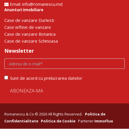
Email:
info@romanescu.md
Anunturi imobiliare
Сase de vanzare Durlesti
Сase ieftine de vanzare
Сase de vanzare Botanica
Сase de vanzare Schinoasa
Newsletter
Sunt de acord cu prelucrarea datelor
Romanescu & Co © 2026 All Rights Reserved.
Politica de
Confidentialitate
Politica de Cookie
Partener
ImmoFlux