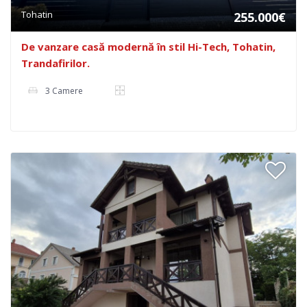
Tohatin
255.000€
De vanzare casă modernă în stil Hi-Tech, Tohatin,
Trandafirilor.
3 Camere