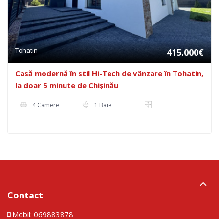
Tohatin
415.000€
Casă modernă în stil Hi-Tech de vânzare în Tohatin,
la doar 5 minute de Chișinău
4 Camere
1 Baie
Contact
Mobil:
069883878