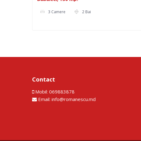
3 Camere
2 Bai
Contact
Mobil:
069883878
Email:
info@romanescu.md