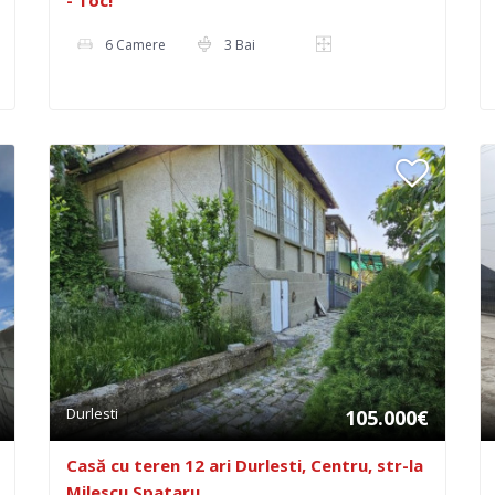
6 Camere
3 Bai
Durlesti
105.000€
Casă cu teren 12 ari Durlesti, Centru, str-la
Milescu Spataru