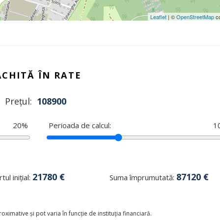
Leaflet
| ©
OpenStreetMap
co
ACHITĂ ÎN RATE
Prețul:
108900
20
%
Perioada de calcul:
1
21780
€
87120
€
tul inițial:
Suma împrumutată:
oximative și pot varia în funcție de instituția financiară.