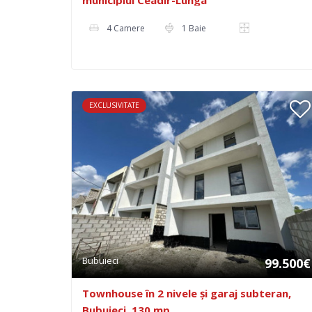
4 Camere
1 Baie
EXCLUSIVITATE
Bubuieci
99.500€
Townhouse în 2 nivele și garaj subteran,
Bubuieci, 130 mp.