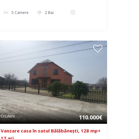
5 Camere
2 Bai
Criuleni
110.000€
Vanzare casa în satul Bălăbănești, 128 mp+
17 ari.