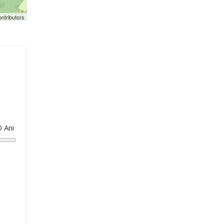
ntributors
0
Ani