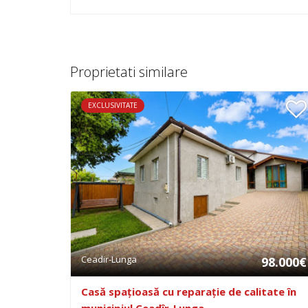
Proprietati similare
EXCLUSIVITATE
Ceadir-Lunga
98.000€
Casă spațioasă cu reparație de calitate în
municipiul Ceadîr-Lunga