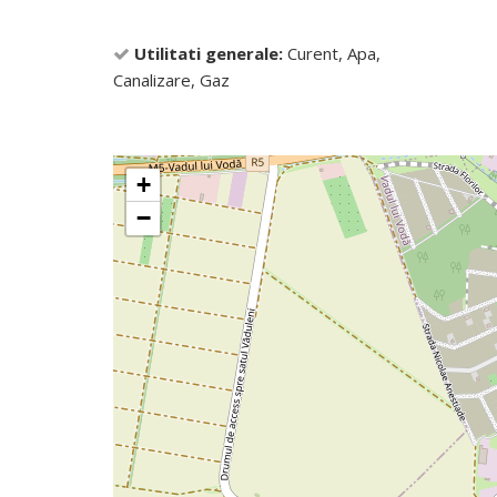
Utilitati generale:
Curent, Apa,
Canalizare, Gaz
+
−