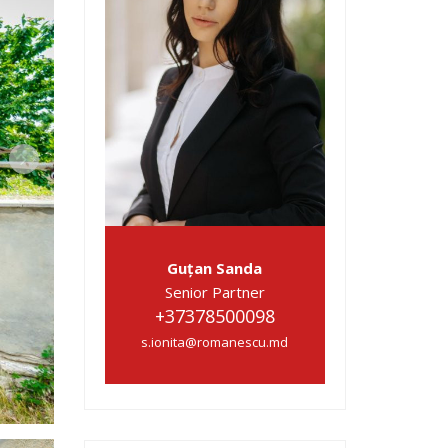
Guțan Sanda
Senior Partner
+37378500098
s.ionita@romanescu.md