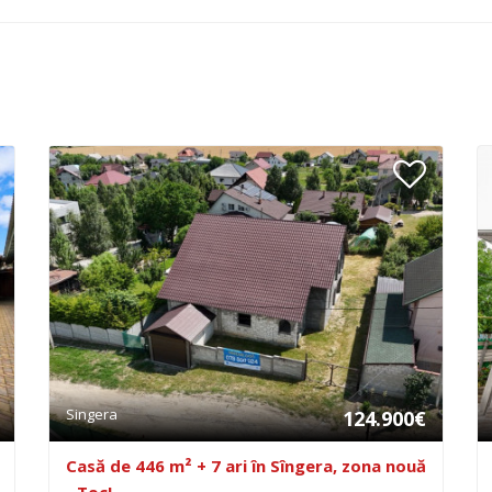
Singera
124.900€
Casă de 446 m² + 7 ari în Sîngera, zona nouă
- Toc!