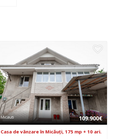
Micauti
109.900€
Casa de vânzare în Micăuți, 175 mp + 10 ari.