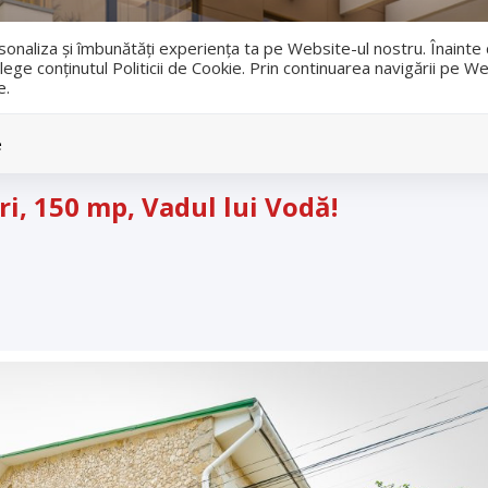
i
ersonaliza și îmbunătăți experiența ta pe Website-ul nostru. Înaint
lege conținutul Politicii de Cookie. Prin continuarea navigării pe We
e.
Vanzari
Inchirieri
e
ri, 150 mp, Vadul lui Vodă!