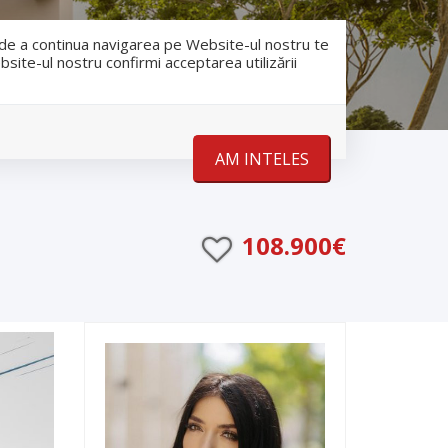
RO
RU
nfo@romanescu.md
+37369883878
e de a continua navigarea pe Website-ul nostru te
bsite-ul nostru confirmi acceptarea utilizării
Despre noi
Stiri
Contact
AM INTELES
108.900€