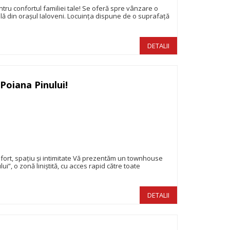
ntru confortul familiei tale! Se oferă spre vânzare o
bilă din orașul Ialoveni. Locuința dispune de o suprafață
DETALII
Poiana Pinului!
320.000€
fort, spațiu și intimitate Vă prezentăm un townhouse
ui”, o zonă liniștită, cu acces rapid către toate
DETALII