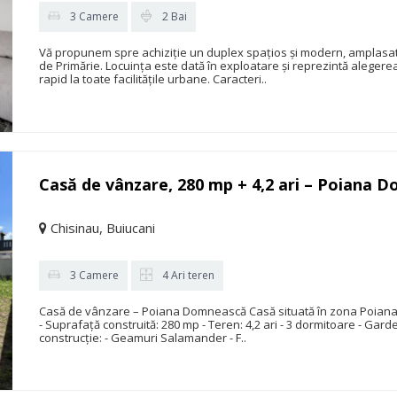
3 Camere
2 Bai
Vă propunem spre achiziție un duplex spațios și modern, amplasat î
de Primărie. Locuința este dată în exploatare și reprezintă alegerea
rapid la toate facilitățile urbane. Caracteri..
Casă de vânzare, 280 mp + 4,2 ari – Poiana 
Chisinau, Buiucani
3 Camere
4 Ari teren
Casă de vânzare – Poiana Domnească Casă situată în zona Poiana D
- Suprafață construită: 280 mp - Teren: 4,2 ari - 3 dormitoare - Garde
construcție: - Geamuri Salamander - F..