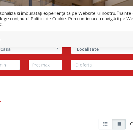
i
ersonaliza și îmbunătăți experiența ta pe Website-ul nostru. Înaint
lege conținutul Politicii de Cookie. Prin continuarea navigării pe We
e.
Vanzari
Inchirieri
e
 Casa
Localitate
4
O