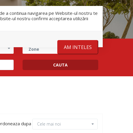
RO
RU
nfo@romanescu.md
+37369883878
e de a continua navigarea pe Website-ul nostru te
bsite-ul nostru confirmi acceptarea utilizării
Despre noi
Stiri
Contact
AM INTELES
Zone
rdoneaza dupa
Cele mai noi