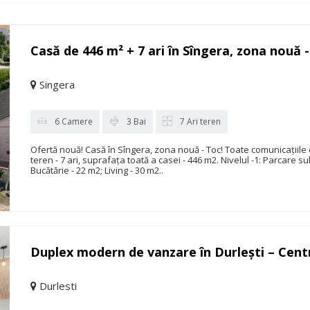
Casă de 446 m² + 7 ari în Sîngera, zona nouă -
Singera
6 Camere
3 Bai
7 Ari teren
Ofertă nouă! Casă în Sîngera, zona nouă - Toc! Toate comunicațiile c
teren - 7 ari, suprafața toată a casei - 446 m2. Nivelul -1: Parcare su
Bucătărie - 22 m2; Living - 30 m2..
Duplex modern de vanzare în Durlești – Centr
Durlesti