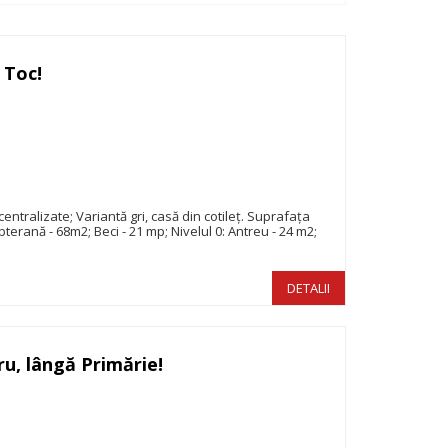
 Toc!
124.900€
entralizate; Variantă gri, casă din cotileț. Suprafața
bterană - 68m2; Beci - 21 mp; Nivelul 0: Antreu - 24 m2;
DETALII
u, lângă Primărie!
258.000€