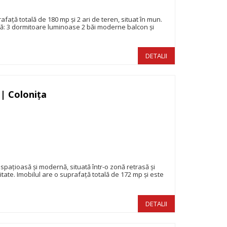
ață totală de 180 mp și 2 ari de teren, situat în mun.
feră: 3 dormitoare luminoase 2 băi moderne balcon și
DETALII
 | Colonița
390.000€
pațioasă și modernă, situată într-o zonă retrasă și
alitate. Imobilul are o suprafață totală de 172 mp și este
DETALII