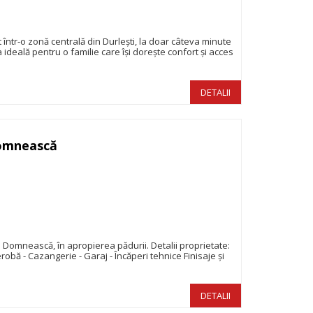
ntr-o zonă centrală din Durlești, la doar câteva minute
 ideală pentru o familie care își dorește confort și acces
DETALII
Domnească
370.000€
omnească, în apropierea pădurii. Detalii proprietate:
robă - Cazangerie - Garaj - Încăperi tehnice Finisaje și
DETALII