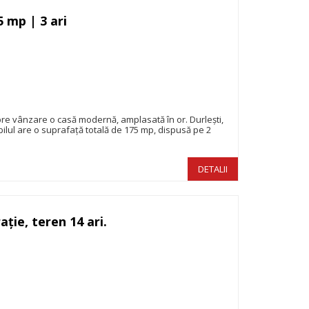
5 mp | 3 ari
275.000€
 spre vânzare o casă modernă, amplasată în or. Durlești,
mobilul are o suprafață totală de 175 mp, dispusă pe 2
DETALII
ație, teren 14 ari.
259.900€