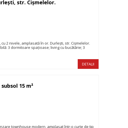
rlești, str. Cișmelelor.
260.000€
u 2 nivele, amplasată în or. Durlești, str. Cișmelelor.
ilă: 3 dormitoare spațioase; living cu bucătărie; 3
DETALII
 subsol 15 m²
196.900€
ânzare townhouse modern, amplasat într-o curte de tip