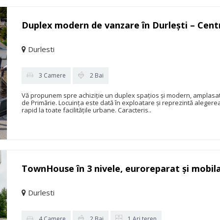
Duplex modern de vanzare în Durlești – Centr
Durlesti
3 Camere
2 Bai
Vă propunem spre achiziție un duplex spațios și modern, amplasat î
de Primărie. Locuința este dată în exploatare și reprezintă alegerea
rapid la toate facilitățile urbane. Caracteris..
TownHouse în 3 nivele, euroreparat și mobila
Durlesti
4 Camere
2 Bai
1 Ari teren