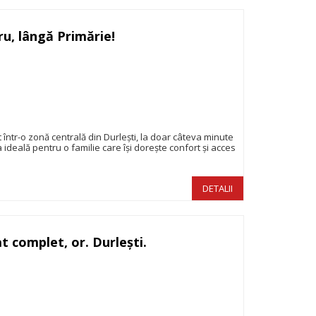
u, lângă Primărie!
238.000€
ntr-o zonă centrală din Durlești, la doar câteva minute
 ideală pentru o familie care își dorește confort și acces
DETALII
t complet, or. Durlești.
229.000€