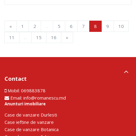
«
1
2
...
5
6
7
8
9
10
11
...
15
16
»
Contact
Mobil:
069883878
Email:
info@romanescu.md
Anunturi imobiliare
Сase de vanzare Durlesti
Сase ieftine de vanzare
Сase de vanzare Botanica