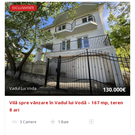
EXCLUSIVITATE
Vadul Lui Voda
130.000€
Vilă spre vânzare în Vadul lui Vodă – 167 mp, teren
8 ari
3 Camere
1 Baie