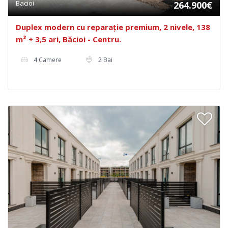
Bacioi
264.900€
Duplex modern cu reparație premium, 2 nivele, 138
m² + 3,5 ari, Băcioi - Centru.
4 Camere
2 Bai