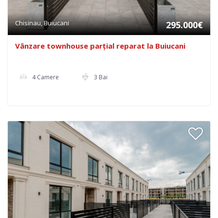
Chisinau, Buiucani
295.000€
Vânzare townhouse parțial reparat la Buiucani
4 Camere
3 Bai