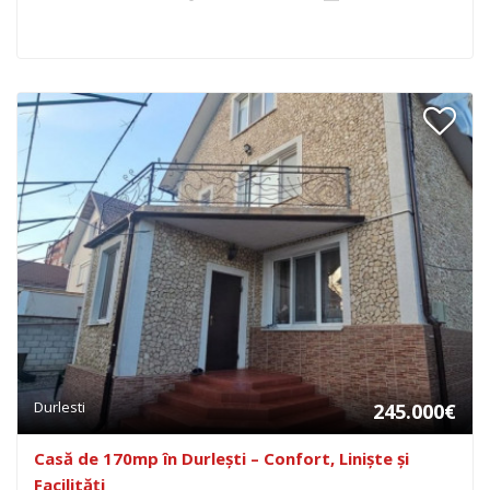
Durlesti
245.000€
Casă de 170mp în Durlești – Confort, Liniște și
Facilități