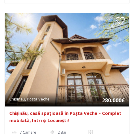
Chisinau, Posta Veche
280.000€
Chișinău, casă spațioasă în Poșta Veche – Complet
mobilată, Intri și Locuiești!
7 Camere
2 Bai