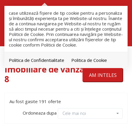
RO
RU
case utilizează fişiere de tip cookie pentru a personaliza
și îmbunătăți experiența ta pe Website-ul nostru. Înainte
de a continua navigarea pe Website-ul nostru te rugăm
să aloci timpul necesar pentru a citi și înțelege conținutul
Filtreaza
Politicii de Cookie. Prin continuarea navigării pe Website-
ul nostru confirmi acceptarea utilizării fişierelor de tip
cookie conform Politicii de Cookie.
Vanzare
Politica de Confidentialitate
Politica de Cookie
Imobiliare de vanzare pagina
AM INTELES
8
Au fost gasite 191 oferte
Ordoneaza dupa
Cele mai noi