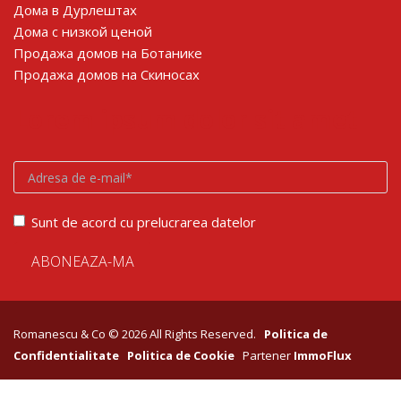
Дома в Дурлештах
Дома с низкой ценой
Продажа домов на Ботанике
Продажа домов на Скиносах
Lorem ipsum dolor sit amet
Sunt de acord cu prelucrarea datelor
Romanescu & Co © 2026 All Rights Reserved.
Politica de
Confidentialitate
Politica de Cookie
Partener
ImmoFlux
google-site-verification: googlebfb1c1100314ae9f.html