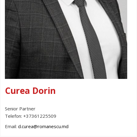
Curea Dorin
Senior Partner
Telefon:
+37361225509
Email:
d.curea@romanescu.md