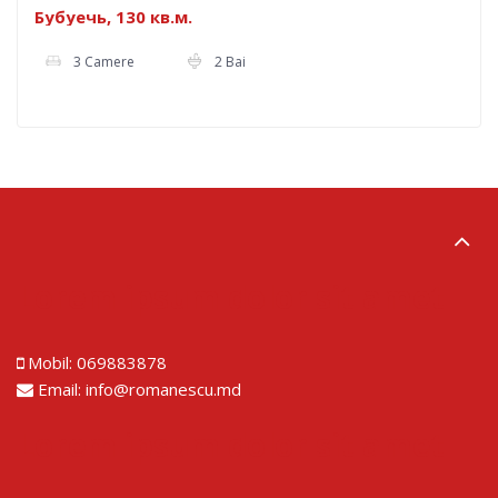
Бубуечь, 130 кв.м.
3 Camere
2 Bai
Lorem ipsum dolor sit amet
Mobil:
069883878
Email:
info@romanescu.md
Lorem ipsum dolor sit amet