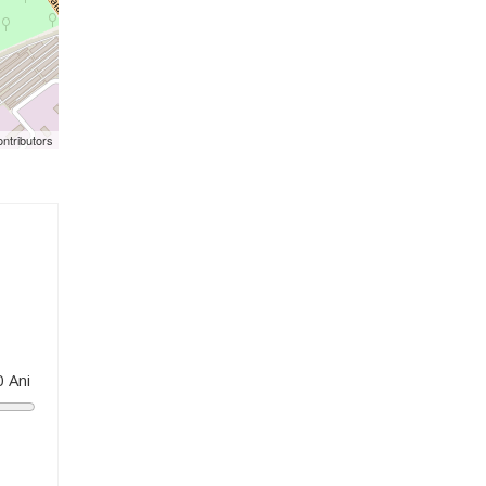
ntributors
0
Ani