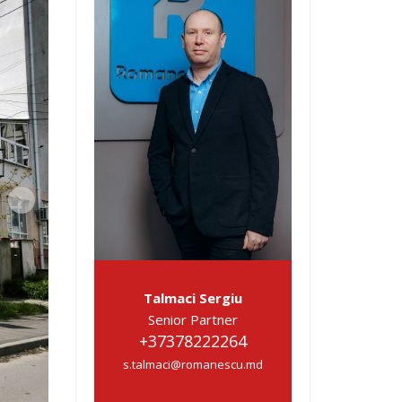
Talmaci Sergiu
Senior Partner
+37378222264
s.talmaci@romanescu.md