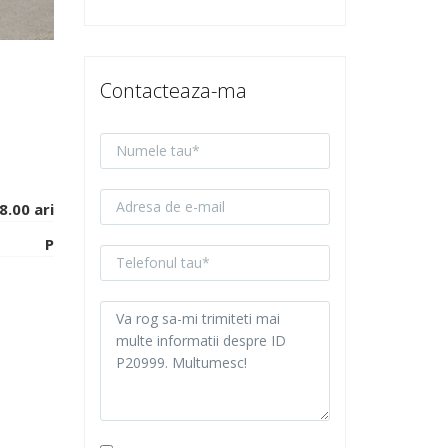
Contacteaza-ma
8.00 ari
P