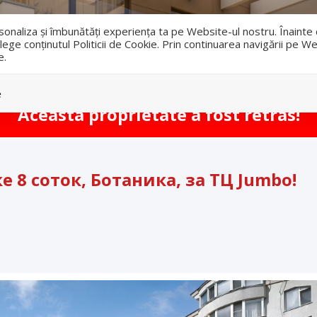
i
ersonaliza și îmbunătăți experiența ta pe Website-ul nostru. Înaint
lege conținutul Politicii de Cookie. Prin continuarea navigării pe We
e.
Vanzari
Inchirieri
e
Aceasta proprietate a fost retras!
 8 соток, Ботаника, за ТЦ Jumbo!