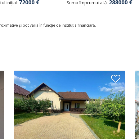
72000
€
288000
€
ul inițial:
Suma împrumutată:
oximative și pot varia în funcție de instituția financiară.