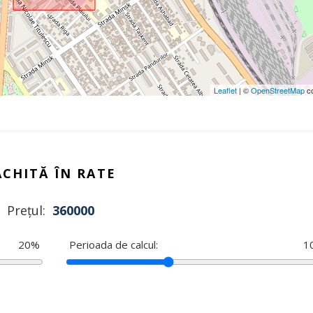
Leaflet
| ©
OpenStreetMap
co
ACHITĂ ÎN RATE
Prețul:
360000
20
%
Perioada de calcul:
1