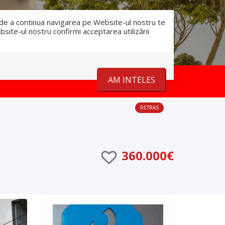
RO
RU
nfo@romanescu.md
+37369883878
e de a continua navigarea pe Website-ul nostru te
bsite-ul nostru confirmi acceptarea utilizării
Despre noi
Stiri
Contact
AM INTELES
RETRAS
360.000€