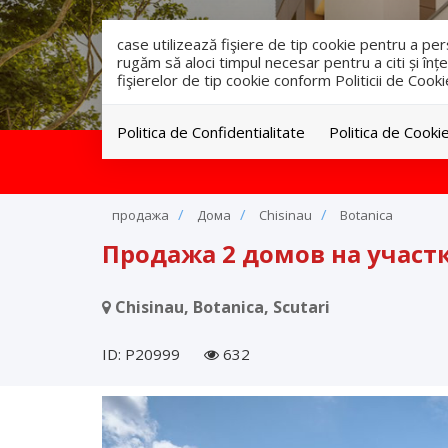
case utilizează fişiere de tip cookie pentru a p
rugăm să aloci timpul necesar pentru a citi și înțe
fişierelor de tip cookie conform Politicii de Cooki
Politica de Confidentialitate
Politica de Cooki
продажа
Дома
Chisinau
Botanica
Продажа 2 домов на участке
Chisinau, Botanica, Scutari
ID: P20999
632