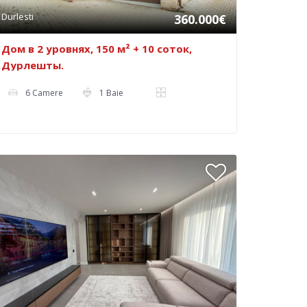
Durlesti
360.000€
Дом в 2 уровнях, 150 м² + 10 соток,
Дурлешты.
6 Camere
1 Baie