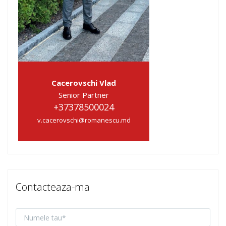
Cacerovschi Vlad
Senior Partner
+37378500024
v.cacerovschi@romanescu.md
Contacteaza-ma