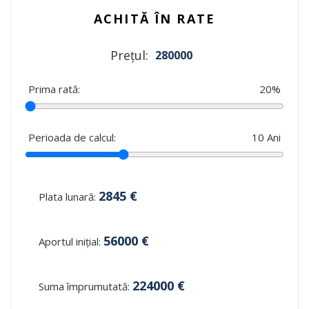
ACHITĂ ÎN RATE
Prețul:
280000
Prima rată:
20
%
Perioada de calcul:
10
Ani
2845
€
Plata lunară:
56000
€
Aportul inițial:
224000
€
Suma împrumutată: