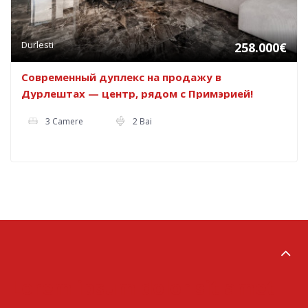
Durlesti
258.000€
Современный дуплекс на продажу в
Дурлештах — центр, рядом с Примэрией!
3 Camere
2 Bai
Lorem ipsum dolor sit amet