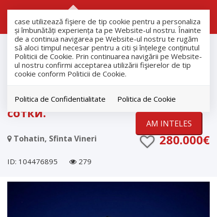
RO
RU
case utilizează fişiere de tip cookie pentru a personaliza
și îmbunătăți experiența ta pe Website-ul nostru. Înainte
de a continua navigarea pe Website-ul nostru te rugăm
продажа
să aloci timpul necesar pentru a citi și înțelege conținutul
Дома
Politicii de Cookie. Prin continuarea navigării pe Website-
ul nostru confirmi acceptarea utilizării fişierelor de tip
Tohatin
cookie conform Politicii de Cookie.
Современный дом в Тогатин, 2
уровня, 162,6 м² + участок 6,72
Politica de Confidentialitate
Politica de Cookie
сотки.
AM INTELES
280.000€
Tohatin, Sfinta Vineri
ID: 104476895
279