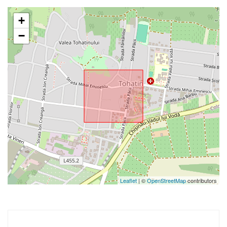
+
−
Leaflet
| ©
OpenStreetMap
contributors