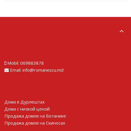
Lorem ipsum dolor sit amet
Mobil:
069883878
Email:
info@romanescu.md
Lorem ipsum dolor sit amet
Дома в Дурлештах
Дома с низкой ценой
Продажа домов на Ботанике
Продажа домов на Скиносах