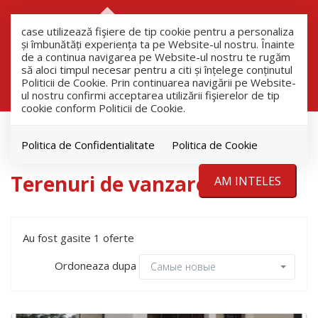
RO
RU
case utilizează fişiere de tip cookie pentru a personaliza
și îmbunătăți experiența ta pe Website-ul nostru. Înainte
de a continua navigarea pe Website-ul nostru te rugăm
să aloci timpul necesar pentru a citi și înțelege conținutul
Filtreaza
Politicii de Cookie. Prin continuarea navigării pe Website-
ul nostru confirmi acceptarea utilizării fişierelor de tip
cookie conform Politicii de Cookie.
продажа
Участки
Politica de Confidentialitate
Politica de Cookie
Terenuri de vanzare
AM INTELES
Au fost gasite 1 oferte
Ordoneaza dupa
Самые новые