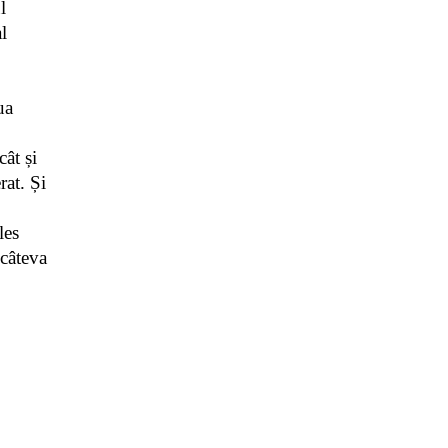
 
 
a 
ât și 
at. Și 
es 
câteva 