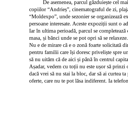
De asemenea, parcul găzduiește cel mai m
copiilor “Andrieș”, cinematograful de zi, plaja 
“Moldexpo”, unde sezonier se organizează expoz
persoane interesate. Aceste expoziții sunt o a
Iar în ultima perioadă, parcul se completează c
masa, și bănci unde se pot opri să se relaxeze.
Nu e de mirare că e o zonă foarte solicitată din
pentru familii care își doresc priveliște spre 
să nu uităm că de aici și până în centrul capital
Așadar, vedem cu toții nu este ușor să prinzi o
dacă vrei să nu stai la bloc, dar să ai curtea t
oferte, care nu te pot lăsa indiferent. Ia tele