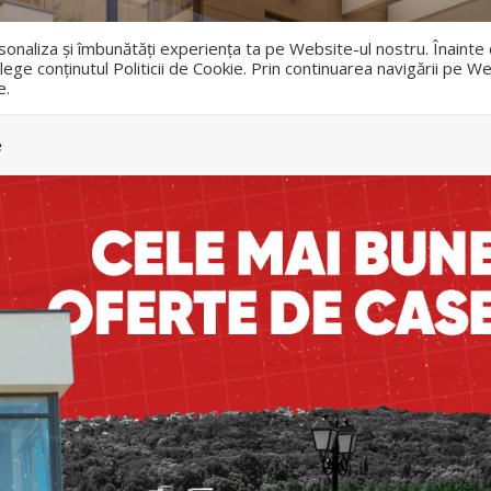
i
ersonaliza și îmbunătăți experiența ta pe Website-ul nostru. Înaint
lege conținutul Politicii de Cookie. Prin continuarea navigării pe We
e.
Vanzari
Inchirieri
e