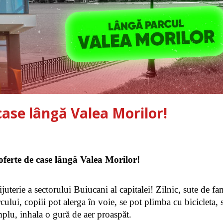
case lângă Valea Morilor!
ferte de case lângă Valea Morilor!
uterie a sectorului Buiucani al capitalei! Zilnic, sute de fami
ului, copiii pot alerga în voie, se pot plimba cu bicicleta, s
mplu, inhala o gură de aer proaspăt. 