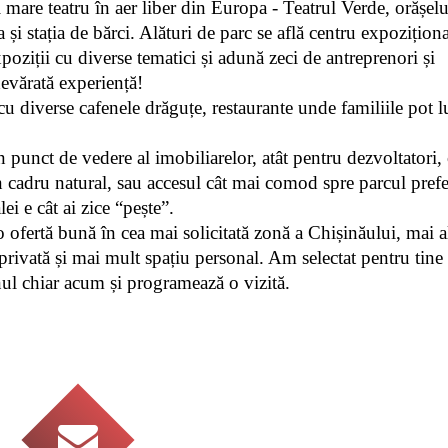
are teatru în aer liber din Europa - Teatrul Verde, orășelul
și stația de bărci. Alături de parc se află centru expozițional
iții cu diverse tematici și adună zeci de antreprenori și 
devărată experiență!
u diverse cafenele drăguțe, restaurante unde familiile pot lu
 
 punct de vedere al imobiliarelor, atât pentru dezvoltatori, c
un cadru natural, sau accesul cât mai comod spre parcul prefer
ei e cât ai zice “pește”.
 ofertă bună în cea mai solicitată zonă a Chișinăului, mai al
a privată și mai mult spațiu personal. Am selectat pentru tine 
fonul chiar acum și programează o vizită.