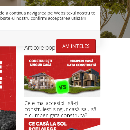
RO
RU
nfo@romanescu.md
+37369883878
e de a continua navigarea pe Website-ul nostru te
bsite-ul nostru confirmi acceptarea utilizării
Despre noi
Stiri
Contact
AM INTELES
Articole populare
Ce e mai accesibil: să-ți
construiești singur casă sau să
o cumperi gata construită?