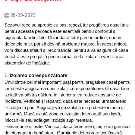
28-09-2023
Sezonul rece se apropie cu pași repezi, iar pregătirea casei tale 
pentru această perioadă este esențială pentru confortul și 
siguranța familiei tale. Chiar dacă totul pare în ordine, uneori 
defectele mici, pot să devină probleme majore. În acest articol, 
vom discuta sfaturi și recomandări pentru a vă asigura că casa 
voastră este pregătită pentru iarnă, de la izolare la verificarea 
sistemelor de încălzire.
1. Izolarea corespunzătoare
Unul dintre cei mai importanți pași pentru pregătirea casei pentru 
iarnă este asigurarea unei izolații corespunzătoare. O casă bine 
izolată va păstra căldura în interior și va reduce costurile de 
încălzire. Verificați și reparați, dacă este necesar, următoarele:
- Izolația în pod: Asigurați-vă că izolația din pod este intactă și 
uniformă. Dacă există zone cu izolație deteriorată sau lipsă, 
înlocuiți-le sau adăugați izolație suplimentară.
- Geamurile și ușile: Verificați dacă ferestrele și ușile au garnituri 
de etanșare în bună stare. Garniturile deteriorate pot lăsa să 