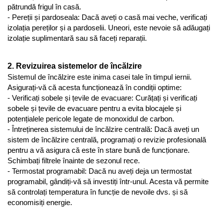
pătrundă frigul în casă.
- Pereții și pardoseala: Dacă aveți o casă mai veche, verificați 
izolația pereților și a pardoselii. Uneori, este nevoie să adăugați 
izolație suplimentară sau să faceți reparații.
2. Revizuirea sistemelor de încălzire
Sistemul de încălzire este inima casei tale în timpul iernii. 
Asigurați-vă că acesta funcționează în condiții optime:
- Verificați sobele și țevile de evacuare: Curățați și verificați 
sobele și țevile de evacuare pentru a evita blocajele și 
potențialele pericole legate de monoxidul de carbon.
- Întreținerea sistemului de încălzire centrală: Dacă aveți un 
sistem de încălzire centrală, programați o revizie profesională 
pentru a vă asigura că este în stare bună de funcționare. 
Schimbați filtrele înainte de sezonul rece.
- Termostat programabil: Dacă nu aveți deja un termostat 
programabil, gândiți-vă să investiți într-unul. Acesta vă permite 
să controlați temperatura în funcție de nevoile dvs. și să 
economisiți energie.