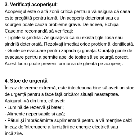
3. Verificați acoperișul:
Acoperișul este o altă zonă critică pentru a vă asigura că casa 
este pregătită pentru iarnă. Un acoperiș deteriorat sau cu 
scurgeri poate cauza probleme grave. De aceea, Echipa 
Case.md recomandă să verificați:
- Țiglele și șindrila : Asigurați-vă că nu există țigle lipsă sau 
șindrilă deteriorată. Rezolvați imediat orice problemă identificată.
- Gurile de evacuare pentru zăpadă și gheață: Curățați gurile de 
evacuare pentru a permite apei de topire să se scurgă corect. 
Acest lucru poate preveni formarea de gheață pe acoperiș.
4. Stoc de urgență
În caz de vreme extremă, este întotdeauna bine să aveți un stoc 
de urgență pentru a face față oricăror situații neașteptate. 
Asigurați-vă din timp, că aveți:
- Lumină de rezervă și baterii;
- Alimente neperisabile și apă;
- Pături și îmbrăcăminte suplimentară pentru a vă menține calzi 
în caz de întrerupere a furnizării de energie electrică sau 
încălzire.