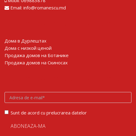
Mobil:
069883878
Email:
info@romanescu.md
Lorem ipsum dolor sit amet
Дома в Дурлештах
Дома с низкой ценой
Продажа домов на Ботанике
Продажа домов на Скиносах
Lorem ipsum dolor sit amet
Sunt de acord cu prelucrarea datelor