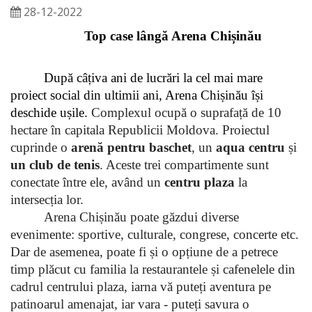
28-12-2022
Top case lângă Arena Chișinău
După câțiva ani de lucrări la cel mai mare 
proiect social din ultimii ani, Arena Chișinău își 
deschide ușile. 
Complexul ocupă o suprafață de 10 
hectare în capitala Republicii Moldova. Proiectul 
cuprinde o 
arenă pentru baschet
, un 
aqua centru
 și 
un club de tenis
. Aceste trei compartimente sunt 
conectate între ele, având un 
centru plaza
 la 
intersecția lor.
Arena Chișinău poate găzdui diverse 
evenimente: sportive, culturale, congrese, concerte etc. 
Dar de asemenea, poate fi și o opțiune de a petrece 
timp plăcut cu familia la restaurantele și cafenelele din 
cadrul centrului plaza, iarna vă puteți aventura pe 
patinoarul amenajat, iar vara - puteți savura o 