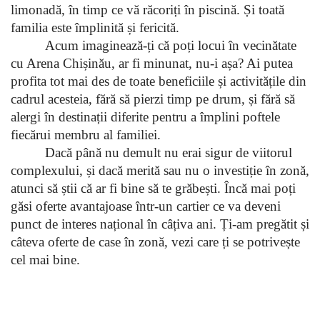
limonadă, în timp ce vă răcoriți în piscină. Și toată 
familia este împlinită și fericită.
Acum imaginează-ți că poți locui în vecinătate 
cu Arena Chișinău, ar fi minunat, nu-i așa? Ai putea 
profita tot mai des de toate beneficiile și activitățile din 
cadrul acesteia, fără să pierzi timp pe drum, și fără să 
alergi în destinații diferite pentru a împlini poftele 
fiecărui membru al familiei. 
Dacă până nu demult nu erai sigur de viitorul 
complexului, și dacă merită sau nu o investiție în zonă, 
atunci să știi că ar fi bine să te grăbești. Încă mai poți 
găsi oferte avantajoase într-un cartier ce va deveni 
punct de interes național în câțiva ani. Ți-am pregătit și 
câteva oferte de case în zonă, vezi care ți se potrivește 
cel mai bine.