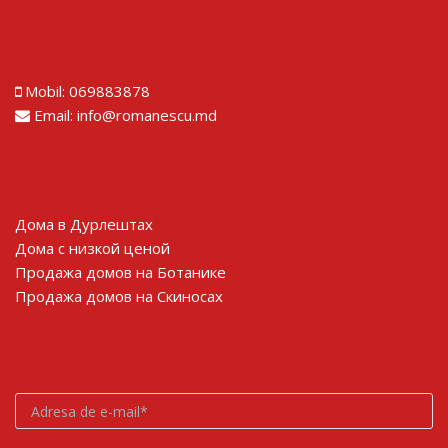
Lorem ipsum dolor sit amet
Mobil:
069883878
Email:
info@romanescu.md
Lorem ipsum dolor sit amet
Дома в Дурлештах
Дома с низкой ценой
Продажа домов на Ботанике
Продажа домов на Скиносах
Lorem ipsum dolor sit amet