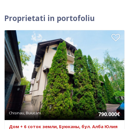
Proprietati in portofoliu
Chisinau, Buiucani
790.000€
Дом + 6 соток земли, Буюканы, бул. Алба Юлия