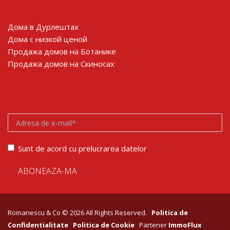
Дома в Дурлештах
Дома с низкой ценой
Продажа домов на Ботанике
Продажа домов на Скиносах
Lorem ipsum dolor sit amet
Sunt de acord cu prelucrarea datelor
Romanescu & Co © 2026 All Rights Reserved.
Politica de
Confidentialitate
Politica de Cookie
Partener
ImmoFlux