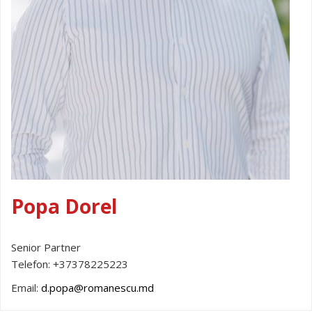
Popa Dorel
Senior Partner
Telefon:
+37378225223
Email:
d.popa@romanescu.md