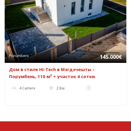
Porumbeni
145.000€
Дом в стиле Hi-Tech в Мэгдэчешты –
Порумбень, 110 м² + участок 4 сотки.
4 Camere
2 Bai