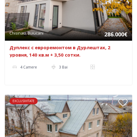
Chisinau, Buiucani
286.000€
Дуплекс с евроремонтом в Дурлештах, 2
уровня, 140 кв.м + 3,50 сотки.
4 Camere
3 Bai
EXCLUSIVITATE