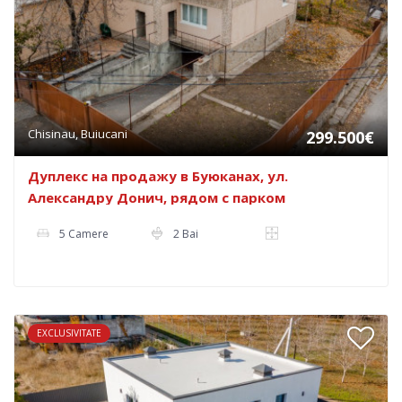
Chisinau, Buiucani
299.500€
Дуплекс на продажу в Буюканах, ул.
Александру Донич, рядом с парком
Дендрарий.
5 Camere
2 Bai
EXCLUSIVITATE