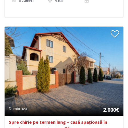
6 Camere
5 Bai
Dumbrava
2.000€
Spre chirie pe termen lung – casă spațioasă în