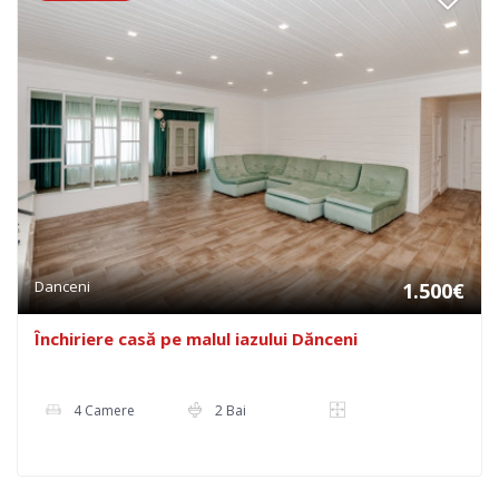
Danceni
1.500€
Închiriere casă pe malul iazului Dănceni
4 Camere
2 Bai