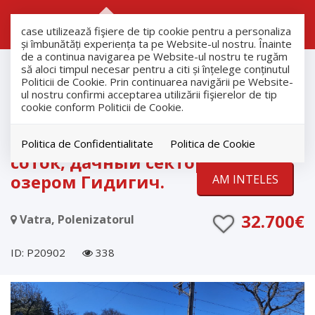
RO
RU
case utilizează fişiere de tip cookie pentru a personaliza
și îmbunătăți experiența ta pe Website-ul nostru. Înainte
de a continua navigarea pe Website-ul nostru te rugăm
продажа
să aloci timpul necesar pentru a citi și înțelege conținutul
Участки
Politicii de Cookie. Prin continuarea navigării pe Website-
ul nostru confirmi acceptarea utilizării fişierelor de tip
Vatra
cookie conform Politicii de Cookie.
EXCLUSIVITATE
Продается участок в Ватра — 6
Politica de Confidentialitate
Politica de Cookie
соток, дачный сектор, рядом с
озером Гидигич.
AM INTELES
32.700€
Vatra, Polenizatorul
ID: P20902
338