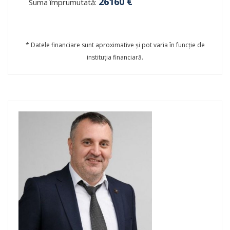
26160
€
Suma împrumutată:
* Datele financiare sunt aproximative și pot varia în funcție de
instituția financiară.