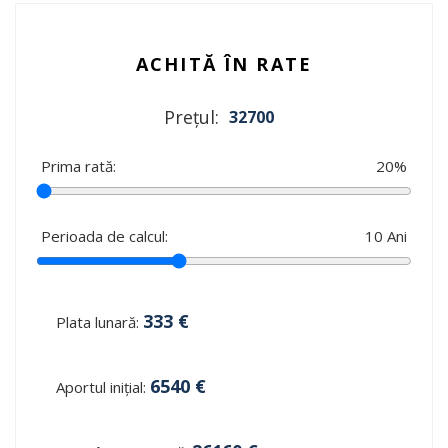
ACHITĂ ÎN RATE
Prețul:
32700
Prima rată:
20
%
Perioada de calcul:
10
Ani
333
€
Plata lunară:
6540
€
Aportul inițial: