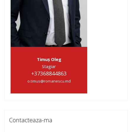
Timuș Oleg
Stagiar
+37368844863
o.timus@romanescu.md
Contacteaza-ma