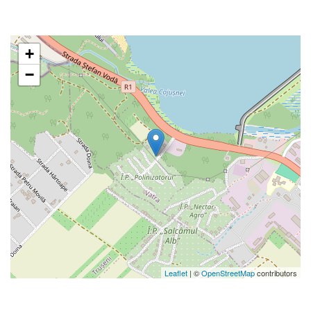
+
−
Leaflet
| ©
OpenStreetMap
contributors