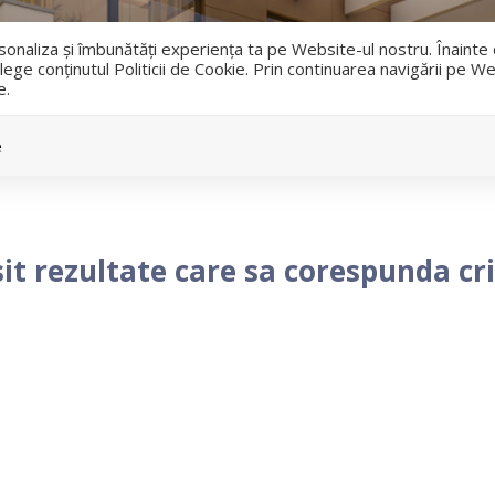
i
ersonaliza și îmbunătăți experiența ta pe Website-ul nostru. Înaint
lege conținutul Politicii de Cookie. Prin continuarea navigării pe We
e.
Vanzari
Inchirieri
e
it rezultate care sa corespunda crit