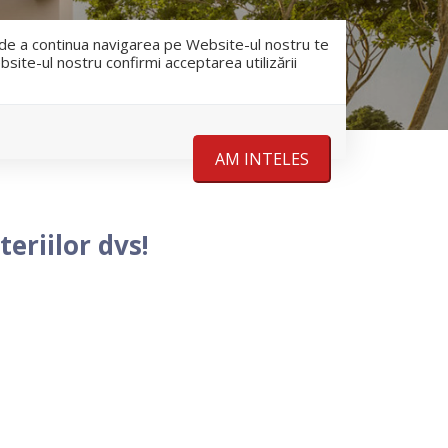
RO
RU
nfo@romanescu.md
+37369883878
e de a continua navigarea pe Website-ul nostru te
bsite-ul nostru confirmi acceptarea utilizării
Despre noi
Stiri
Contact
AM INTELES
eriilor dvs!