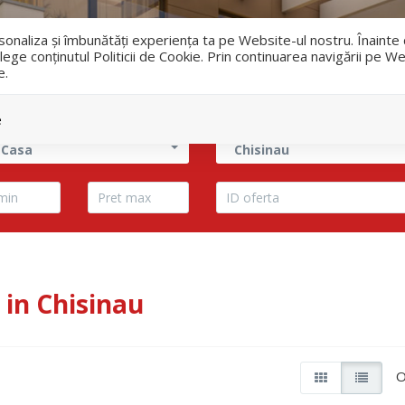
i
ersonaliza și îmbunătăți experiența ta pe Website-ul nostru. Înaint
lege conținutul Politicii de Cookie. Prin continuarea navigării pe We
e.
Vanzari
Inchirieri
e
 Casa
Chisinau
in Chisinau
O