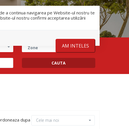
RO
RU
nfo@romanescu.md
+37369883878
e de a continua navigarea pe Website-ul nostru te
bsite-ul nostru confirmi acceptarea utilizării
Despre noi
Stiri
Contact
AM INTELES
Zone
rdoneaza dupa
Cele mai noi