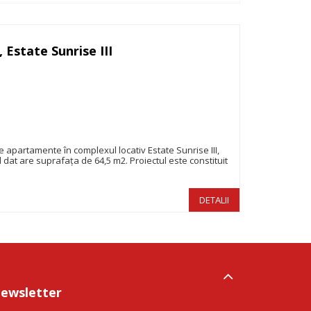
Estate Sunrise III
69.720€
apartamente în complexul locativ Estate Sunrise III,
dat are suprafața de 64,5 m2. Proiectul este constituit
DETALII
ewsletter