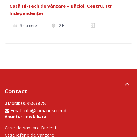
Casă Hi-Tech de vânzare – Băcioi, Centru, str.
Independenței
3 Camere
2 Bai
Contact
Mobil:
069883878
Email:
info@romanescu.md
Anunturi imobiliare
Сase de vanzare Durlesti
Сase ieftine de vanzare