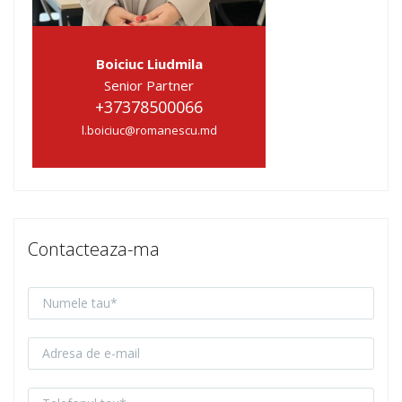
Boiciuc Liudmila
Senior Partner
+37378500066
l.boiciuc@romanescu.md
Contacteaza-ma