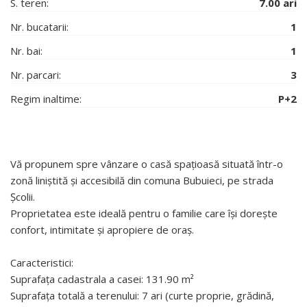
S. teren:
7.00 ari
Nr. bucatarii:
1
Nr. bai:
1
Nr. parcari:
3
Regim inaltime:
P+2
Vă propunem spre vânzare o casă spațioasă situată într-o
zonă liniștită și accesibilă din comuna Bubuieci, pe strada
Școlii.
Proprietatea este ideală pentru o familie care își dorește
confort, intimitate și apropiere de oraș.
Caracteristici:
Suprafața cadastrala a casei: 131.90 m²
Suprafața totală a terenului: 7 ari (curte proprie, grădină,