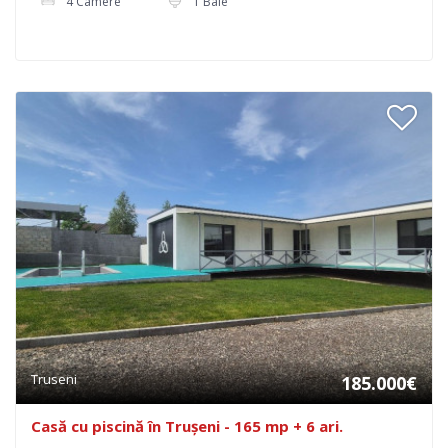
4 Camere
1 Baie
Truseni
185.000€
Casă cu piscină în Trușeni - 165 mp + 6 ari.