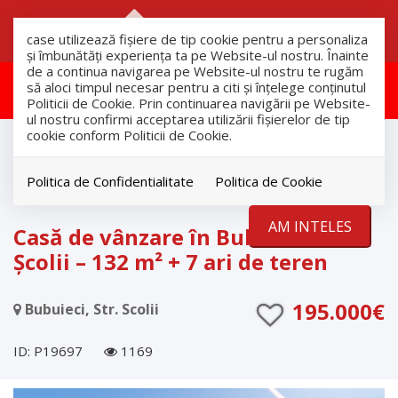
RO
RU
case utilizează fişiere de tip cookie pentru a personaliza
și îmbunătăți experiența ta pe Website-ul nostru. Înainte
de a continua navigarea pe Website-ul nostru te rugăm
Aceasta proprietate a fost retras!
să aloci timpul necesar pentru a citi și înțelege conținutul
Politicii de Cookie. Prin continuarea navigării pe Website-
ul nostru confirmi acceptarea utilizării fişierelor de tip
cookie conform Politicii de Cookie.
Vanzare
Case
Bubuieci
Politica de Confidentialitate
Politica de Cookie
RETRAS
AM INTELES
Casă de vânzare în Bubuieci, str.
Școlii – 132 m² + 7 ari de teren
195.000€
Bubuieci, Str. Scolii
ID: P19697
1169