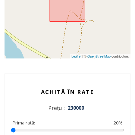
Leaflet
| ©
OpenStreetMap
contributors
ACHITĂ ÎN RATE
Prețul:
230000
Prima rată:
20
%