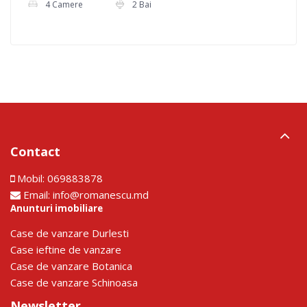
4 Camere
2 Bai
Contact
Mobil:
069883878
Email:
info@romanescu.md
Anunturi imobiliare
Сase de vanzare Durlesti
Сase ieftine de vanzare
Сase de vanzare Botanica
Сase de vanzare Schinoasa
Newsletter