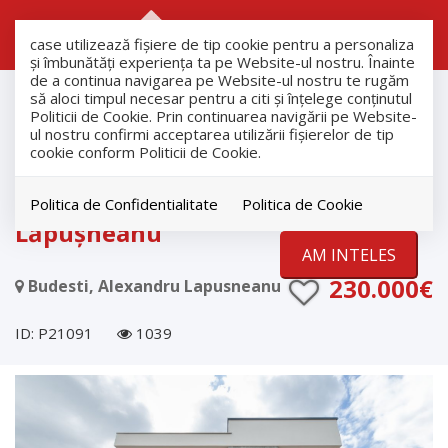
RO
RU
case utilizează fişiere de tip cookie pentru a personaliza
și îmbunătăți experiența ta pe Website-ul nostru. Înainte
de a continua navigarea pe Website-ul nostru te rugăm
Vanzare
să aloci timpul necesar pentru a citi și înțelege conținutul
Case
Politicii de Cookie. Prin continuarea navigării pe Website-
ul nostru confirmi acceptarea utilizării fişierelor de tip
Budesti
cookie conform Politicii de Cookie.
Casă modernă în stil Hi-Tech de
vânzare – Budești, str. A.
Politica de Confidentialitate
Politica de Cookie
Lăpușneanu
AM INTELES
230.000€
Budesti, Alexandru Lapusneanu
ID: P21091
1039