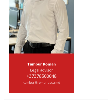
Tâmbur Roman
Legal advisor
+37378500048
r.timbur@romanescu.md