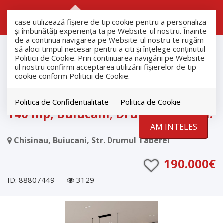
RO
RU
case utilizează fişiere de tip cookie pentru a personaliza
și îmbunătăți experiența ta pe Website-ul nostru. Înainte
de a continua navigarea pe Website-ul nostru te rugăm
Vanzare
să aloci timpul necesar pentru a citi și înțelege conținutul
Case
Politicii de Cookie. Prin continuarea navigării pe Website-
ul nostru confirmi acceptarea utilizării fişierelor de tip
Chisinau
cookie conform Politicii de Cookie.
Buiucani
Vanzare townhouse în 2 nivele,
Politica de Confidentialitate
Politica de Cookie
140 mp, Buiucani, Drumul Taberei.
AM INTELES
Chisinau, Buiucani, Str. Drumul Taberei
190.000€
ID: 88807449
3129