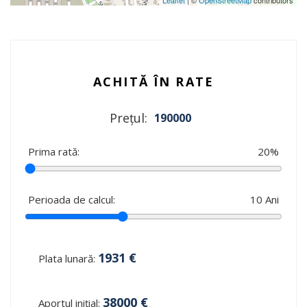
ACHITĂ ÎN RATE
Prețul:
190000
Prima rată:
20
%
Perioada de calcul:
10
Ani
1931
€
Plata lunară:
38000
€
Aportul inițial: