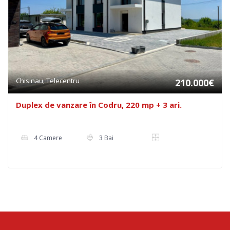
Chisinau, Telecentru
210.000€
Duplex de vanzare în Codru, 220 mp + 3 ari.
4 Camere
3 Bai