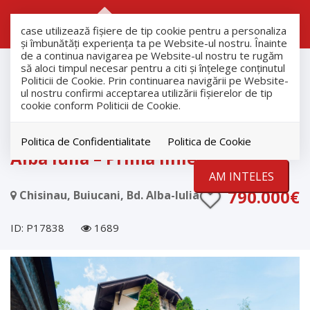
RO
RU
case utilizează fişiere de tip cookie pentru a personaliza
și îmbunătăți experiența ta pe Website-ul nostru. Înainte
de a continua navigarea pe Website-ul nostru te rugăm
Vanzare
să aloci timpul necesar pentru a citi și înțelege conținutul
Case
Politicii de Cookie. Prin continuarea navigării pe Website-
ul nostru confirmi acceptarea utilizării fişierelor de tip
Chisinau
cookie conform Politicii de Cookie.
Buiucani
Casă + 6 ari teren, Buiucani, str.
Politica de Confidentialitate
Politica de Cookie
Alba Iulia – Prima linie!
AM INTELES
790.000€
Chisinau, Buiucani, Bd. Alba-Iulia
ID: P17838
1689