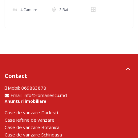
4 Camere
3 Bai
Contact
Mobil:
069883878
Email:
info@romanescu.md
Anunturi imobiliare
Сase de vanzare Durlesti
Сase ieftine de vanzare
Сase de vanzare Botanica
Сase de vanzare Schinoasa