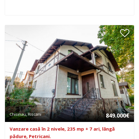
Chisinau, Riscani
849.000€
Vanzare casă în 2 nivele, 235 mp + 7 ari, lângă
pădure, Petricani.