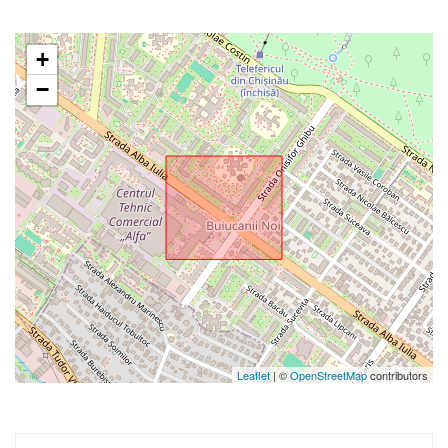
+
−
Leaflet
| ©
OpenStreetMap
contributors