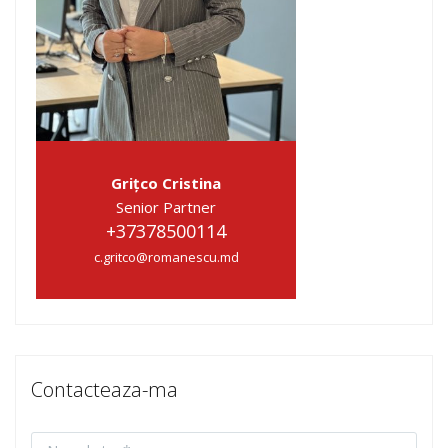
Grițco Cristina
Senior Partner
+37378500114
c.gritco@romanescu.md
Contacteaza-ma