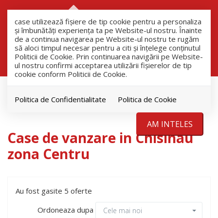
RO
RU
case utilizează fişiere de tip cookie pentru a personaliza
și îmbunătăți experiența ta pe Website-ul nostru. Înainte
de a continua navigarea pe Website-ul nostru te rugăm
să aloci timpul necesar pentru a citi și înțelege conținutul
Filtreaza
Politicii de Cookie. Prin continuarea navigării pe Website-
ul nostru confirmi acceptarea utilizării fişierelor de tip
cookie conform Politicii de Cookie.
Vanzare
Case
Politica de Confidentialitate
Politica de Cookie
Chisinau
AM INTELES
Case de vanzare in Chisinau
zona Centru
Au fost gasite 5 oferte
Ordoneaza dupa
Cele mai noi