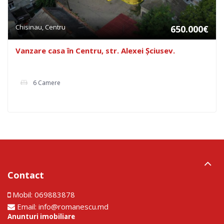
Chisinau, Centru
650.000€
Vanzare casa în Centru, str. Alexei Șciusev.
6 Camere
Contact
Mobil:
069883878
Email:
info@romanescu.md
Anunturi imobiliare