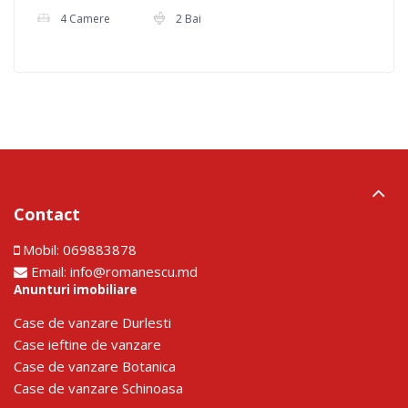
4 Camere
2 Bai
Contact
Mobil:
069883878
Email:
info@romanescu.md
Anunturi imobiliare
Сase de vanzare Durlesti
Сase ieftine de vanzare
Сase de vanzare Botanica
Сase de vanzare Schinoasa