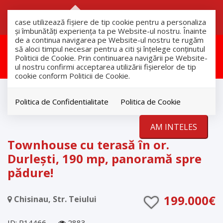
RO
RU
case utilizează fişiere de tip cookie pentru a personaliza
și îmbunătăți experiența ta pe Website-ul nostru. Înainte
de a continua navigarea pe Website-ul nostru te rugăm
Aceasta proprietate a fost
să aloci timpul necesar pentru a citi și înțelege conținutul
Politicii de Cookie. Prin continuarea navigării pe Website-
vandut!
ul nostru confirmi acceptarea utilizării fişierelor de tip
cookie conform Politicii de Cookie.
Vanzare
Case
Politica de Confidentialitate
Politica de Cookie
Chisinau
AM INTELES
VANDUT
Townhouse cu terasă în or.
Durlești, 190 mp, panoramă spre
pădure!
199.000€
Chisinau, Str. Teiului
ID: P14466
2883