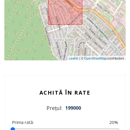
Leaflet
| ©
OpenStreetMap
contributors
ACHITĂ ÎN RATE
Prețul:
199000
Prima rată:
20
%