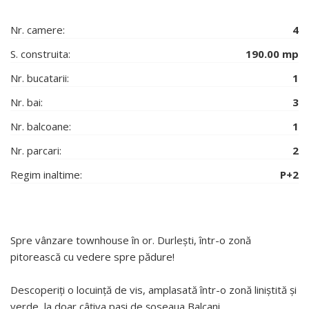
Nr. camere:
4
S. construita:
190.00 mp
Nr. bucatarii:
1
Nr. bai:
3
Nr. balcoane:
1
Nr. parcari:
2
Regim inaltime:
P+2
Spre vânzare townhouse în or. Durlești, într-o zonă
pitorească cu vedere spre pădure!
Descoperiți o locuință de vis, amplasată într-o zonă liniștită și
verde, la doar câțiva pași de șoseaua Balcani.