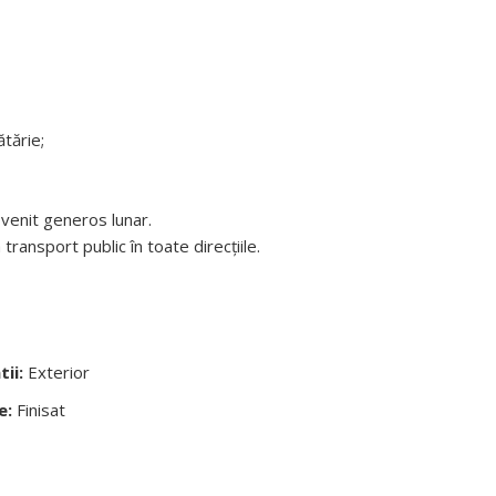
ătărie;
 venit generos lunar.
transport public în toate direcțiile.
tii:
Exterior
e:
Finisat