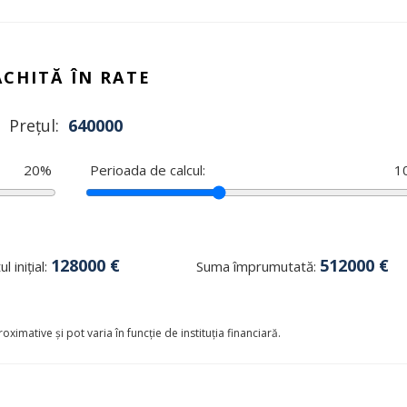
ACHITĂ ÎN RATE
Prețul:
640000
20
%
Perioada de calcul:
1
128000
€
512000
€
l inițial:
Suma împrumutată:
oximative și pot varia în funcție de instituția financiară.