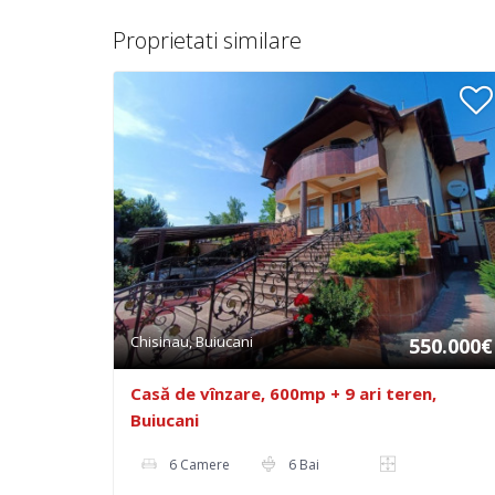
Proprietati similare
Chisinau, Buiucani
550.000€
Casă de vînzare, 600mp + 9 ari teren,
Buiucani
6 Camere
6 Bai