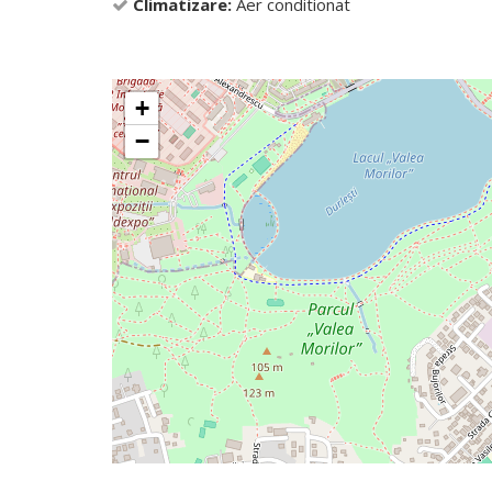
Climatizare:
Aer conditionat
+
−