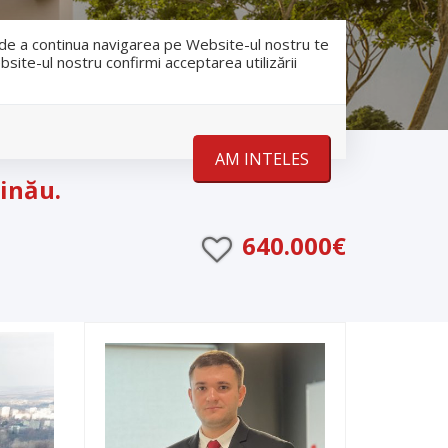
RO
RU
nfo@romanescu.md
+37369883878
e de a continua navigarea pe Website-ul nostru te
bsite-ul nostru confirmi acceptarea utilizării
Despre noi
Stiri
Contact
AM INTELES
șinău.
640.000€