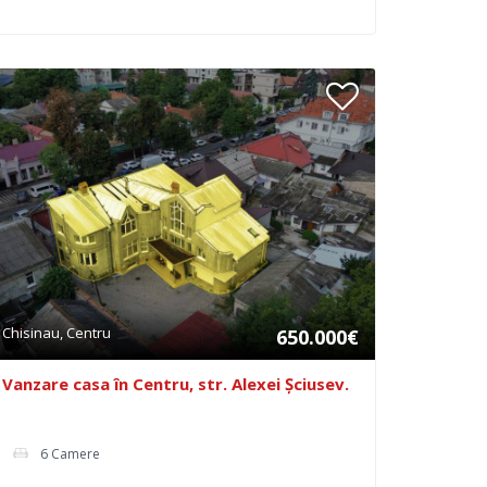
Chisinau, Centru
650.000€
Vanzare casa în Centru, str. Alexei Șciusev.
6 Camere