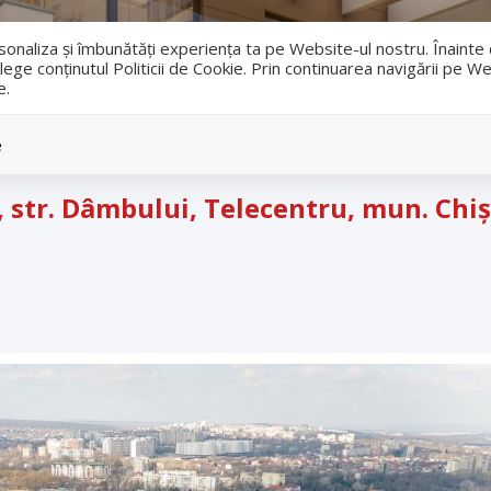
i
ersonaliza și îmbunătăți experiența ta pe Website-ul nostru. Înaint
lege conținutul Politicii de Cookie. Prin continuarea navigării pe We
e.
Vanzari
Inchirieri
e
, str. Dâmbului, Telecentru, mun. Chi