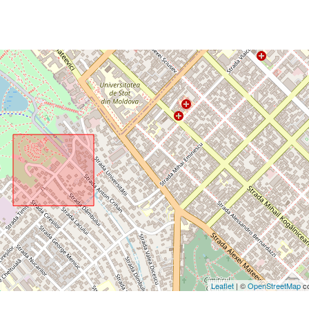
Leaflet
| ©
OpenStreetMap
co