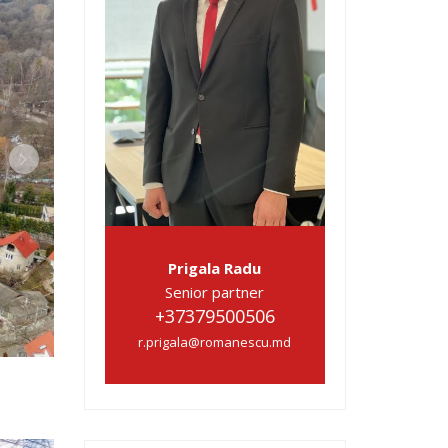
Prigala Radu
Senior partner
+37379500506
r.prigala@romanescu.md