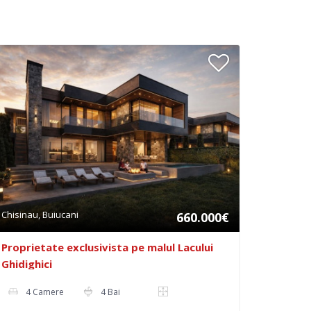
Chisinau, Buiucani
660.000€
Proprietate exclusivista pe malul Lacului
Ghidighici
4 Camere
4 Bai