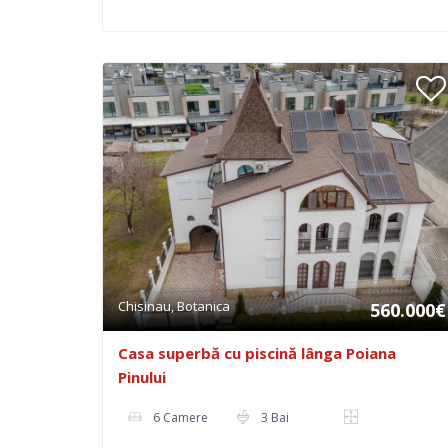
Chisinau, Botanica
560.000€
Casa superbă cu piscină lânga Poiana
Pinului
6 Camere
3 Bai