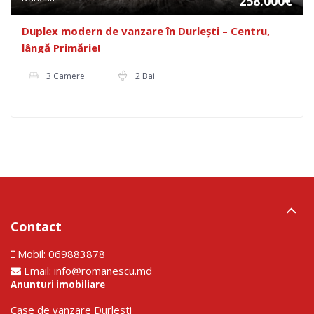
258.000€
Duplex modern de vanzare în Durlești – Centru,
lângă Primărie!
3 Camere
2 Bai
Contact
Mobil:
069883878
Email:
info@romanescu.md
Anunturi imobiliare
Сase de vanzare Durlesti