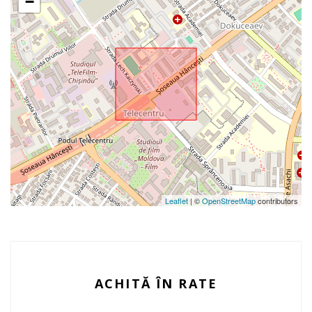
−
Leaflet
| ©
OpenStreetMap
contributors
ACHITĂ ÎN RATE