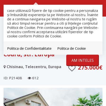
RO
RU
case utilizează fişiere de tip cookie pentru a personaliza
și îmbunătăți experiența ta pe Website-ul nostru. Înainte
de a continua navigarea pe Website-ul nostru te rugăm
Vanzare
să aloci timpul necesar pentru a citi și înțelege conținutul
Case
Politicii de Cookie. Prin continuarea navigării pe Website-
ul nostru confirmi acceptarea utilizării fişierelor de tip
Chisinau
cookie conform Politicii de Cookie.
Telecentru
Casă individuală cu două ieșiri –
Politica de Confidentialitate
Politica de Cookie
Codru, str. Europa
AM INTELES
275.000€
Chisinau, Telecentru, Europa
ID: P21408
612