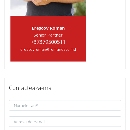
Ereșcov Roman
Senior Partner
+37379500511
erescovroman@romanescu.md
Contacteaza-ma