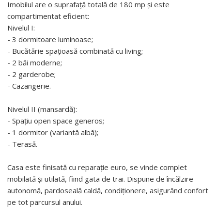
Imobilul are o suprafață totală de 180 mp și este
compartimentat eficient:
Nivelul I:
- 3 dormitoare luminoase;
- Bucătărie spațioasă combinată cu living;
- 2 băi moderne;
- 2 garderobe;
- Cazangerie.
Nivelul II (mansardă):
- Spațiu open space generos;
- 1 dormitor (variantă albă);
- Terasă.
Casa este finisată cu reparație euro, se vinde complet
mobilată și utilată, fiind gata de trai. Dispune de încălzire
autonomă, pardoseală caldă, condiționere, asigurând confort
pe tot parcursul anului.