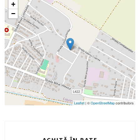
+
−
Leaflet
| ©
OpenStreetMap
contributors
ACHITĂ ÎN RATE