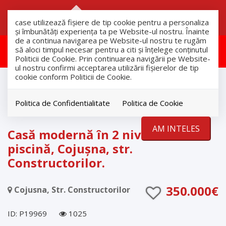
RO
RU
case utilizează fişiere de tip cookie pentru a personaliza
și îmbunătăți experiența ta pe Website-ul nostru. Înainte
de a continua navigarea pe Website-ul nostru te rugăm
Aceasta proprietate a fost retras!
să aloci timpul necesar pentru a citi și înțelege conținutul
Politicii de Cookie. Prin continuarea navigării pe Website-
ul nostru confirmi acceptarea utilizării fişierelor de tip
cookie conform Politicii de Cookie.
Vanzare
Case
Cojusna
Politica de Confidentialitate
Politica de Cookie
RETRAS
AM INTELES
Casă modernă în 2 nivele cu
piscină, Cojușna, str.
Constructorilor.
350.000€
Cojusna, Str. Constructorilor
ID: P19969
1025