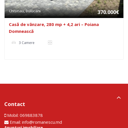
Chisinau, Buiucani
370.000€
Casă de vânzare, 280 mp + 4,2 ari – Poiana
Domnească
3 Camere
Contact
Mobil:
069883878
Email:
info@romanescu.md
Anunturi imobiliare