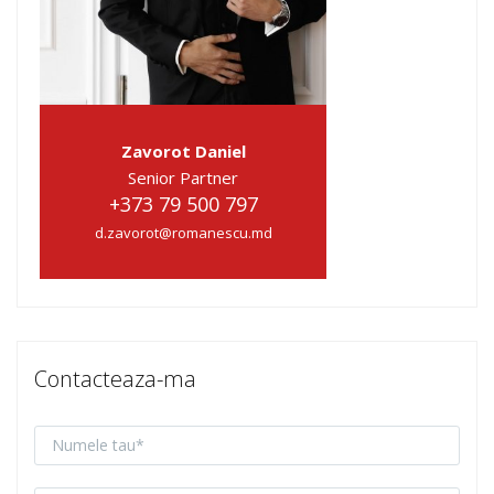
Zavorot Daniel
Senior Partner
+373 79 500 797
d.zavorot@romanescu.md
Contacteaza-ma