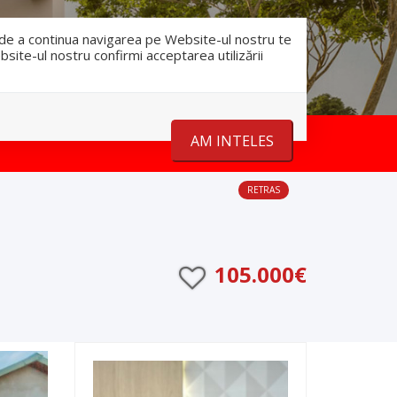
RO
RU
nfo@romanescu.md
+37369883878
e de a continua navigarea pe Website-ul nostru te
bsite-ul nostru confirmi acceptarea utilizării
Despre noi
Stiri
Contact
AM INTELES
RETRAS
105.000€