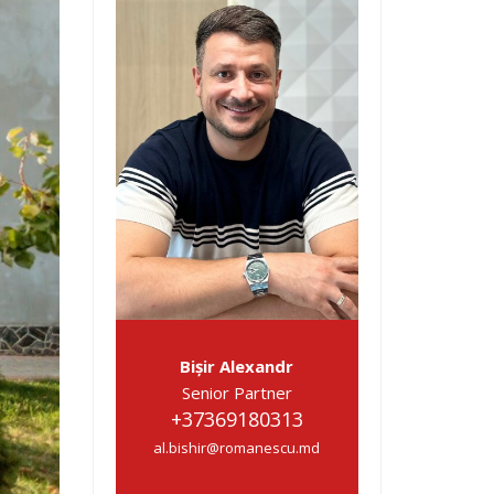
Bișir Alexandr
Senior Partner
+37369180313
al.bishir@romanescu.md