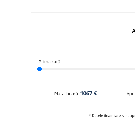
Prima rată:
1067
€
Plata lunară:
Apor
* Datele financiare sunt apr