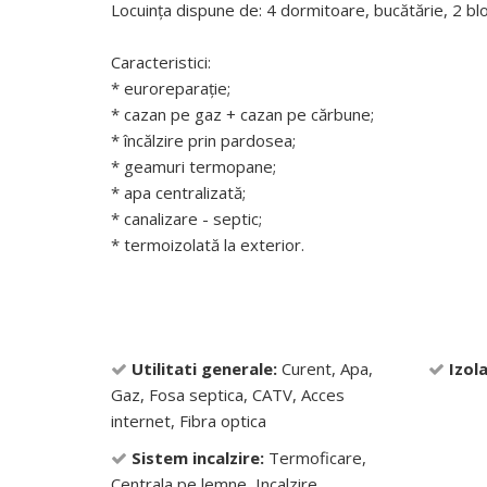
Locuința dispune de: 4 dormitoare, bucătărie, 2 bloc
Caracteristici:
* euroreparație;
* cazan pe gaz + cazan pe cărbune;
* încălzire prin pardosea;
* geamuri termopane;
* apa centralizată;
* canalizare - septic;
* termoizolată la exterior.
Utilitati generale:
Curent, Apa,
Izola
Gaz, Fosa septica, CATV, Acces
internet, Fibra optica
Sistem incalzire:
Termoficare,
Centrala pe lemne, Incalzire