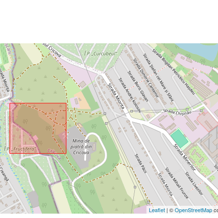
Leaflet
| ©
OpenStreetMap
co