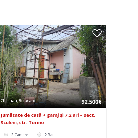
Chisinau, Buiucani
92.500€
Jumătate de casă + garaj și 7.2 ari – sect.
Sculeni, str. Torino
3 Camere
2 Bai