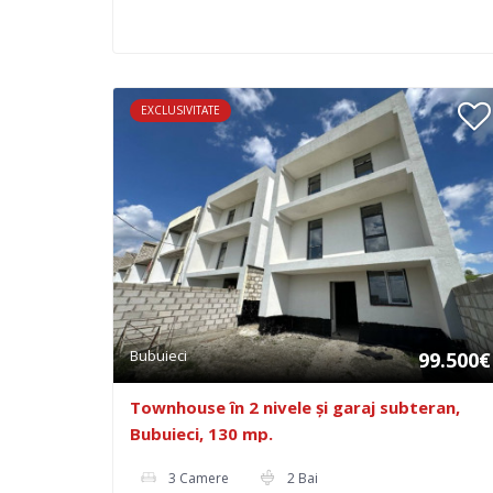
EXCLUSIVITATE
Bubuieci
99.500€
Townhouse în 2 nivele și garaj subteran,
Bubuieci, 130 mp.
3 Camere
2 Bai