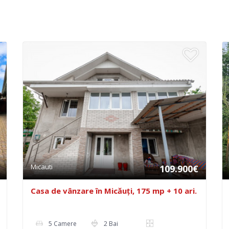
Micauti
109.900€
Casa de vânzare în Micăuți, 175 mp + 10 ari.
5 Camere
2 Bai