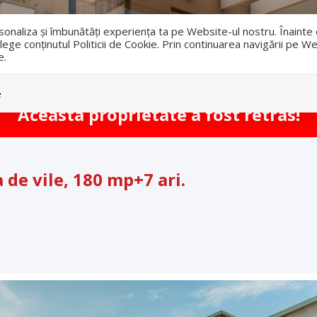
i
ersonaliza și îmbunătăți experiența ta pe Website-ul nostru. Înaint
lege conținutul Politicii de Cookie. Prin continuarea navigării pe We
e.
Vanzari
Inchirieri
e
Aceasta proprietate a fost retras!
 de vile, 180 mp+7 ari.