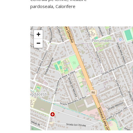
pardoseala, Calorifere
+
−