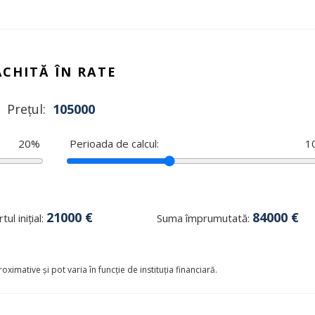
ACHITĂ ÎN RATE
Prețul:
105000
20
%
Perioada de calcul:
1
21000
€
84000
€
tul inițial:
Suma împrumutată:
oximative și pot varia în funcție de instituția financiară.