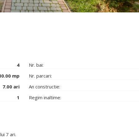
4
Nr. bai:
80.00 mp
Nr. parcari:
7.00 ari
An constructie:
1
Regim inaltime:
i 7 ari.