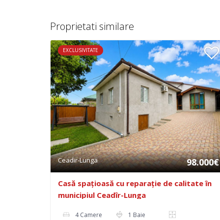
Proprietati similare
EXCLUSIVITATE
Ceadir-Lunga
98.000€
Casă spațioasă cu reparație de calitate în
municipiul Ceadîr-Lunga
4 Camere
1 Baie