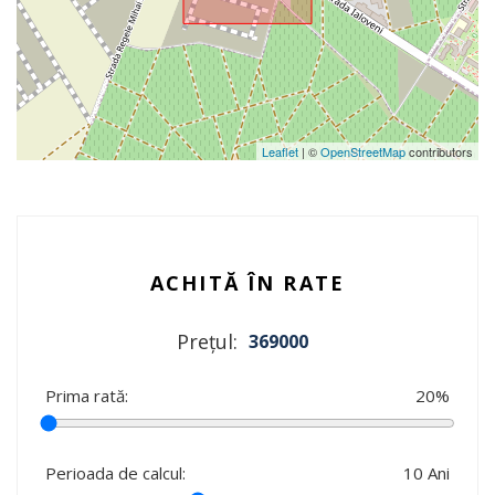
Leaflet
| ©
OpenStreetMap
contributors
ACHITĂ ÎN RATE
Prețul:
369000
Prima rată:
20
%
Perioada de calcul:
10
Ani