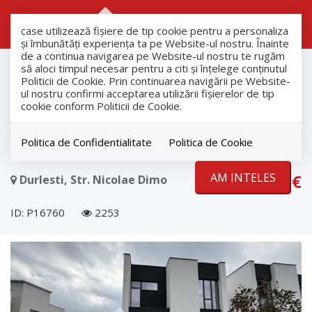
RO
RU
case utilizează fişiere de tip cookie pentru a personaliza
și îmbunătăți experiența ta pe Website-ul nostru. Înainte
de a continua navigarea pe Website-ul nostru te rugăm
Vanzare
să aloci timpul necesar pentru a citi și înțelege conținutul
Case
Politicii de Cookie. Prin continuarea navigării pe Website-
ul nostru confirmi acceptarea utilizării fişierelor de tip
Durlesti
cookie conform Politicii de Cookie.
Casă cu reparație în stil hi-tech,
Durlesti
Politica de Confidentialitate
Politica de Cookie
AM INTELES
369.000€
Durlesti, Str. Nicolae Dimo
ID: P16760
2253