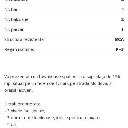
Nr. bai:
4
Nr. balcoane:
2
Nr. parcari:
1
Structura rezistenta:
BCA
Regim inaltime:
P+3
Vă prezentăm un townhouse spațios cu o suprafață de 196
mp, situat pe un teren de 1,7 ari, pe strada Moldova, în
orașul Ialoveni.
Detalii proprietate:
- 3 nivele funcționale;
- 3 dormitoare luminoase, ideale pentru relaxare;
- 2 băi;