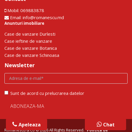
Mobil:
069883878
Email:
info@romanescu.md
Anunturi imobiliare
Сase de vanzare Durlesti
Сase ieftine de vanzare
Сase de vanzare Botanica
Сase de vanzare Schinoasa
Newsletter
Sunt de acord cu prelucrarea datelor
Apeleaza
Chat
Chat
Romanescu & Co © 2026 All Rights Reserved.
Politica de