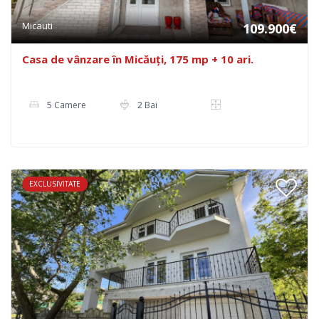
Micauti
109.900€
Casa de vânzare în Micăuți, 175 mp + 10 ari.
5 Camere
2 Bai
EXCLUSIVITATE