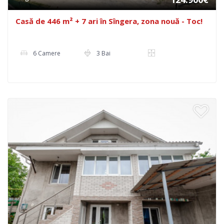
Casă de 446 m² + 7 ari în Sîngera, zona nouă - Toc!
6 Camere
3 Bai