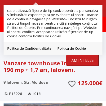
RO
RU
case utilizează fişiere de tip cookie pentru a personaliza
și îmbunătăți experiența ta pe Website-ul nostru. Înainte
de a continua navigarea pe Website-ul nostru te rugăm
Aceasta proprietate a fost retras!
să aloci timpul necesar pentru a citi și înțelege conținutul
Politicii de Cookie. Prin continuarea navigării pe Website-
ul nostru confirmi acceptarea utilizării fişierelor de tip
cookie conform Politicii de Cookie.
Vanzare
Case
Ialoveni
Politica de Confidentialitate
Politica de Cookie
RETRAS
AM INTELES
Vanzare townhouse în 3 nivele,
196 mp + 1,7 ari, Ialoveni.
125.000€
Ialoveni, Str. Moldova
ID: P15226
1016