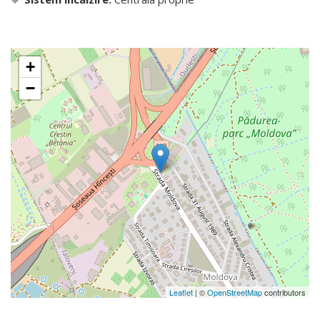
+
−
Leaflet
| ©
OpenStreetMap
contributors