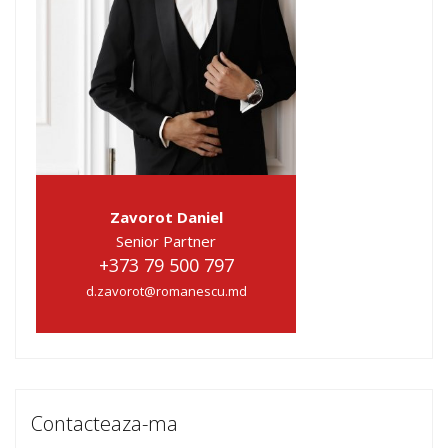
Zavorot Daniel
Senior Partner
+373 79 500 797
d.zavorot@romanescu.md
Contacteaza-ma