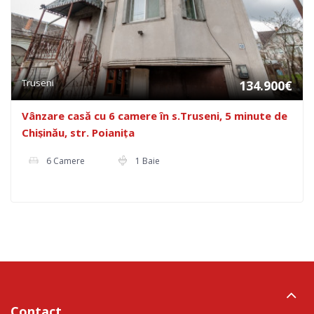
Truseni
134.900€
Vânzare casă cu 6 camere în s.Truseni, 5 minute de
Chișinău, str. Poianița
6 Camere
1 Baie
Contact