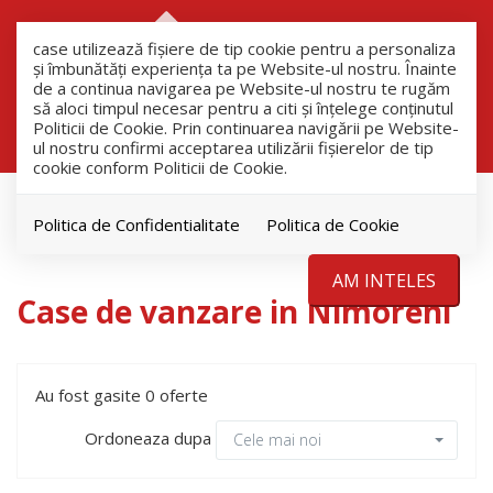
RO
RU
case utilizează fişiere de tip cookie pentru a personaliza
și îmbunătăți experiența ta pe Website-ul nostru. Înainte
de a continua navigarea pe Website-ul nostru te rugăm
să aloci timpul necesar pentru a citi și înțelege conținutul
Filtreaza
Politicii de Cookie. Prin continuarea navigării pe Website-
ul nostru confirmi acceptarea utilizării fişierelor de tip
cookie conform Politicii de Cookie.
Vanzare
Case
Politica de Confidentialitate
Politica de Cookie
Nimoreni
AM INTELES
Case de vanzare in Nimoreni
Au fost gasite 0 oferte
Ordoneaza dupa
Cele mai noi