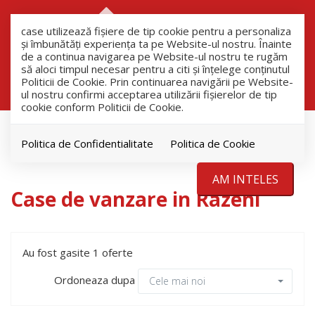
RO
RU
case utilizează fişiere de tip cookie pentru a personaliza
și îmbunătăți experiența ta pe Website-ul nostru. Înainte
de a continua navigarea pe Website-ul nostru te rugăm
să aloci timpul necesar pentru a citi și înțelege conținutul
Filtreaza
Politicii de Cookie. Prin continuarea navigării pe Website-
ul nostru confirmi acceptarea utilizării fişierelor de tip
cookie conform Politicii de Cookie.
Vanzare
Case
Politica de Confidentialitate
Politica de Cookie
Razeni
AM INTELES
Case de vanzare in Razeni
Au fost gasite 1 oferte
Ordoneaza dupa
Cele mai noi