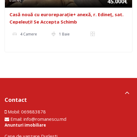
45.000€
Casă nouă cu euroreparație+ anexă, r. Edineț, sat.
Cepeleuți! Se Accepta Schimb
4 Camere
1 Baie
Contact
Mobil:
069883878
Email:
info@romanescu.md
Anunturi imobiliare
Сase de vanzare Durlesti