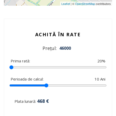
Leaflet
| ©
OpenStreetMap
contributors
ACHITĂ ÎN RATE
Prețul:
46000
Prima rată:
20
%
Perioada de calcul:
10
Ani
468
€
Plata lunară: