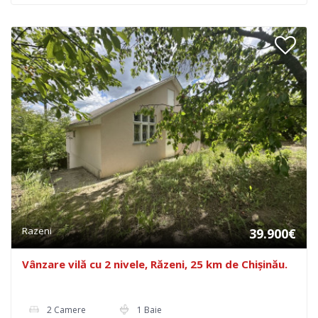
Razeni
39.900€
Vânzare vilă cu 2 nivele, Răzeni, 25 km de Chișinău.
2 Camere
1 Baie