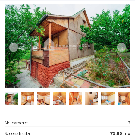
Nr. camere:
3
S. construita:
75.00 mp