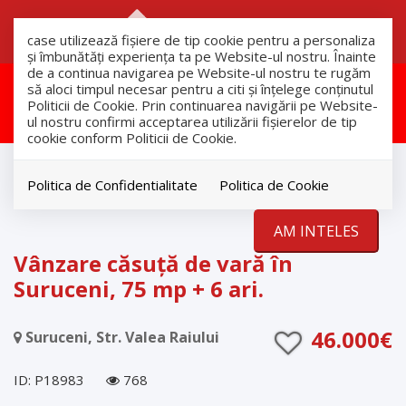
RO
RU
case utilizează fişiere de tip cookie pentru a personaliza
și îmbunătăți experiența ta pe Website-ul nostru. Înainte
de a continua navigarea pe Website-ul nostru te rugăm
Aceasta proprietate a fost
să aloci timpul necesar pentru a citi și înțelege conținutul
Politicii de Cookie. Prin continuarea navigării pe Website-
vandut!
ul nostru confirmi acceptarea utilizării fişierelor de tip
cookie conform Politicii de Cookie.
Vanzare
Case
Politica de Confidentialitate
Politica de Cookie
Suruceni
AM INTELES
VANDUT
Vânzare căsuță de vară în
Suruceni, 75 mp + 6 ari.
46.000€
Suruceni, Str. Valea Raiului
ID: P18983
768