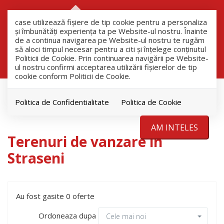
RO
RU
case utilizează fişiere de tip cookie pentru a personaliza
și îmbunătăți experiența ta pe Website-ul nostru. Înainte
de a continua navigarea pe Website-ul nostru te rugăm
să aloci timpul necesar pentru a citi și înțelege conținutul
Filtreaza
Politicii de Cookie. Prin continuarea navigării pe Website-
ul nostru confirmi acceptarea utilizării fişierelor de tip
cookie conform Politicii de Cookie.
Vanzare
Terenuri
Politica de Confidentialitate
Politica de Cookie
Straseni
AM INTELES
Terenuri de vanzare in
Straseni
Au fost gasite 0 oferte
Ordoneaza dupa
Cele mai noi