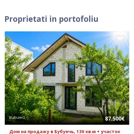
Proprietati in portofoliu
Bubuieci
87.500€
Дом на продажу в Бубуечь, 130 кв.м + участок