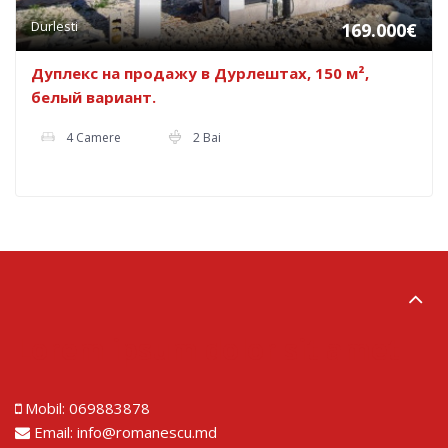
Durlesti
169.000€
Дуплекс на продажу в Дурлештах, 150 м²,
белый вариант.
4 Camere
2 Bai
Lorem ipsum dolor sit amet
Mobil:
069883878
Email:
info@romanescu.md