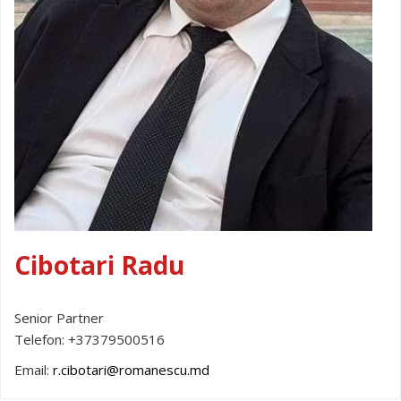
Cibotari Radu
Senior Partner
Telefon:
+37379500516
Email:
r.cibotari@romanescu.md