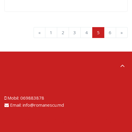
«
1
2
3
4
5
6
»
Lorem ipsum dolor sit amet
Mobil:
069883878
Email:
info@romanescu.md
Lorem ipsum dolor sit amet