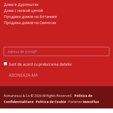
Дома в Дурлештах
Дома с низкой ценой
Продажа домов на Ботанике
Продажа домов на Скиносах
Lorem ipsum dolor sit amet
Sunt de acord cu prelucrarea datelor
Romanescu & Co © 2026 All Rights Reserved.
Politica de
Confidentialitate
Politica de Cookie
Partener
ImmoFlux
google-site-verification: googlebfb1c1100314ae9f.html