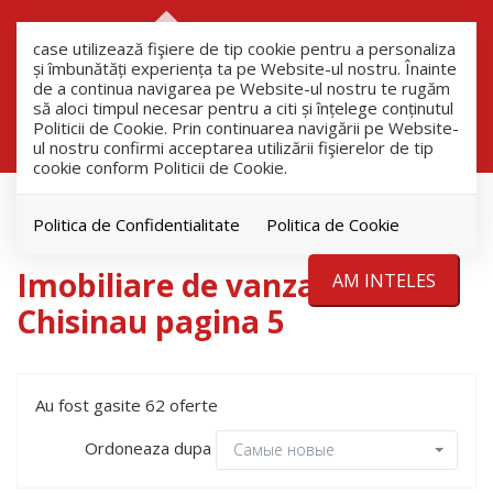
RO
RU
case utilizează fişiere de tip cookie pentru a personaliza
și îmbunătăți experiența ta pe Website-ul nostru. Înainte
de a continua navigarea pe Website-ul nostru te rugăm
să aloci timpul necesar pentru a citi și înțelege conținutul
Filtreaza
Politicii de Cookie. Prin continuarea navigării pe Website-
ul nostru confirmi acceptarea utilizării fişierelor de tip
cookie conform Politicii de Cookie.
продажа
Chisinau
Politica de Confidentialitate
Politica de Cookie
Imobiliare de vanzare in
AM INTELES
Chisinau pagina 5
Au fost gasite 62 oferte
Ordoneaza dupa
Самые новые