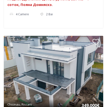
соток, Пояна Домняскэ.
4 Camere
2 Bai
Chisinau, Riscani
349.000€