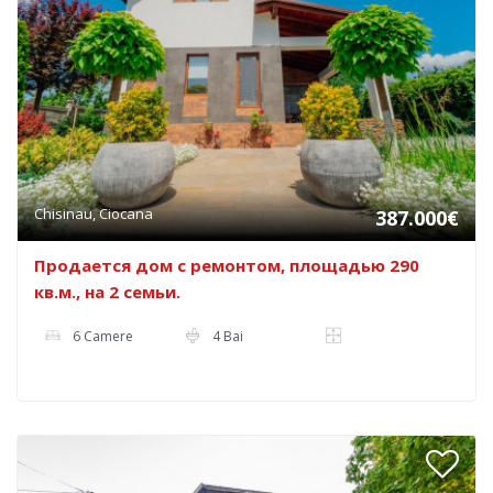
Chisinau, Ciocana
387.000€
Продается дом с ремонтом, площадью 290
кв.м., на 2 семьи.
6 Camere
4 Bai