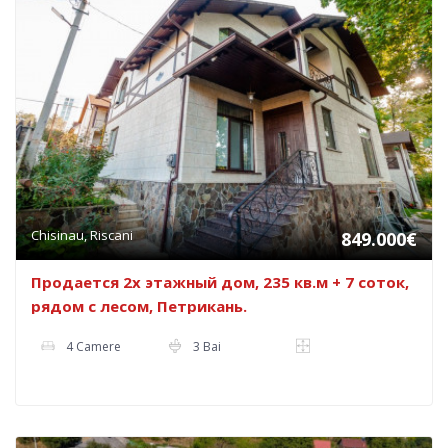
Chisinau, Riscani
849.000€
Продается 2х этажный дом, 235 кв.м + 7 соток,
рядом с лесом, Петрикань.
4 Camere
3 Bai