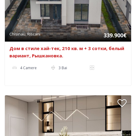
Chisinau, Riscani
339.900€
Дом в стиле хай-тек, 210 кв. м + 3 сотки, белый
вариант, Рышкановка.
4 Camere
3 Bai