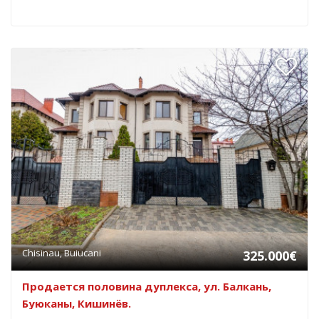
Chisinau, Buiucani
325.000€
Продается половина дуплекса, ул. Балкань,
Буюканы, Кишинёв.