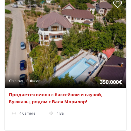
Chisinau, Buiucani
350.000€
Продается вилла с бассейном и сауной,
Буюканы, рядом с Валя Морилор!
4 Camere
4 Bai