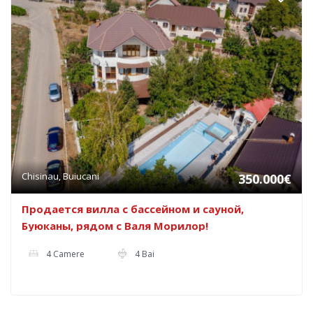
Chisinau, Buiucani
350.000€
Продается вилла с бассейном и сауной,
Буюканы, рядом с Валя Морилор!
4 Camere
4 Bai