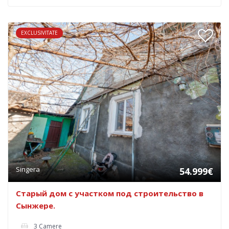
EXCLUSIVITATE
Singera
54.999€
Старый дом с участком под строительство в
Сынжере.
3 Camere