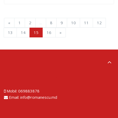
«
1
2
...
8
9
10
11
12
13
14
15
16
»
Lorem ipsum dolor sit amet
Mobil:
069883878
Email:
info@romanescu.md
Lorem ipsum dolor sit amet