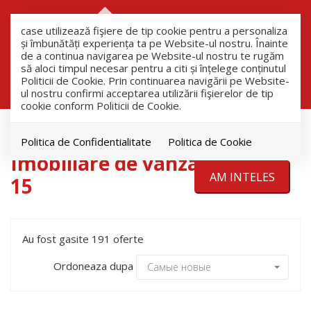
RO
RU
case utilizează fişiere de tip cookie pentru a personaliza
și îmbunătăți experiența ta pe Website-ul nostru. Înainte
de a continua navigarea pe Website-ul nostru te rugăm
să aloci timpul necesar pentru a citi și înțelege conținutul
Filtreaza
Politicii de Cookie. Prin continuarea navigării pe Website-
ul nostru confirmi acceptarea utilizării fişierelor de tip
cookie conform Politicii de Cookie.
продажа
Politica de Confidentialitate
Politica de Cookie
Imobiliare de vanzare pagina
AM INTELES
15
Au fost gasite 191 oferte
Ordoneaza dupa
Самые новые