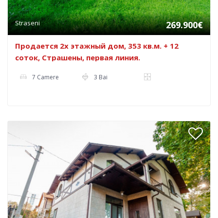
Straseni
269.900€
Продается 2х этажный дом, 353 кв.м. + 12
соток, Страшены, первая линия.
7 Camere
3 Bai