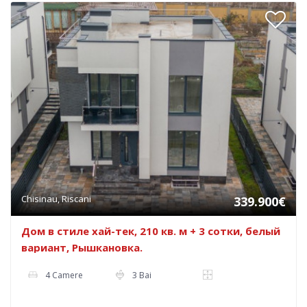
Chisinau, Riscani
339.900€
Дом в стиле хай-тек, 210 кв. м + 3 сотки, белый
вариант, Рышкановка.
4 Camere
3 Bai