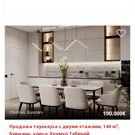
Chisinau, Buiucani
190.000€
Продажа таунхауса с двумя этажами, 140 м²,
Буюканы, улица Друмул Таберей.