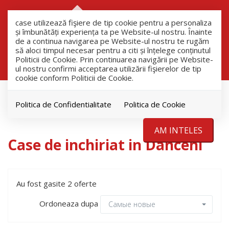
RO
RU
case utilizează fişiere de tip cookie pentru a personaliza
și îmbunătăți experiența ta pe Website-ul nostru. Înainte
de a continua navigarea pe Website-ul nostru te rugăm
să aloci timpul necesar pentru a citi și înțelege conținutul
Filtreaza
Politicii de Cookie. Prin continuarea navigării pe Website-
ul nostru confirmi acceptarea utilizării fişierelor de tip
cookie conform Politicii de Cookie.
Aренда
Дома
Politica de Confidentialitate
Politica de Cookie
Danceni
AM INTELES
Case de inchiriat in Danceni
Au fost gasite 2 oferte
Ordoneaza dupa
Самые новые