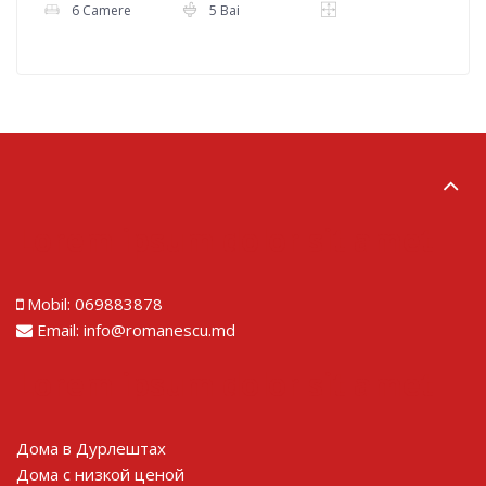
6 Camere
5 Bai
Lorem ipsum dolor sit amet
Mobil:
069883878
Email:
info@romanescu.md
Lorem ipsum dolor sit amet
Дома в Дурлештах
Дома с низкой ценой