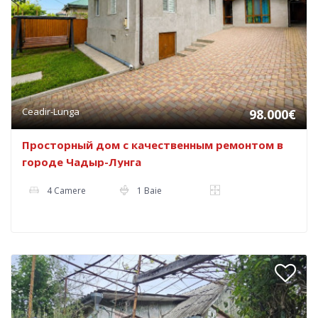
Ceadir-Lunga
98.000€
Просторный дом с качественным ремонтом в
городе Чадыр-Лунга
4 Camere
1 Baie