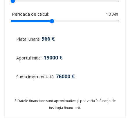
Perioada de calcul:
10
Ani
966
€
Plata lunară:
19000
€
Aportul inițial:
76000
€
Suma împrumutată:
* Datele financiare sunt aproximative și pot varia în funcție de
instituția financiară.