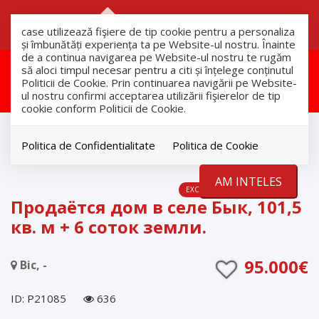
RO
RU
case utilizează fişiere de tip cookie pentru a personaliza
și îmbunătăți experiența ta pe Website-ul nostru. Înainte
de a continua navigarea pe Website-ul nostru te rugăm
Aceasta proprietate a fost
să aloci timpul necesar pentru a citi și înțelege conținutul
Politicii de Cookie. Prin continuarea navigării pe Website-
vandut!
ul nostru confirmi acceptarea utilizării fişierelor de tip
cookie conform Politicii de Cookie.
продажа
Дома
Politica de Confidentialitate
Politica de Cookie
Bic
AM INTELES
EXCLUSIVITATE
VANDUT
Продаётся дом в селе Бык, 101,5
кв. м + 6 соток земли.
95.000€
Bic, -
ID: P21085
636