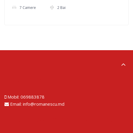
7 Camere
2 Bai
Lorem ipsum dolor sit amet
Mobil:
069883878
Email:
info@romanescu.md
Lorem ipsum dolor sit amet