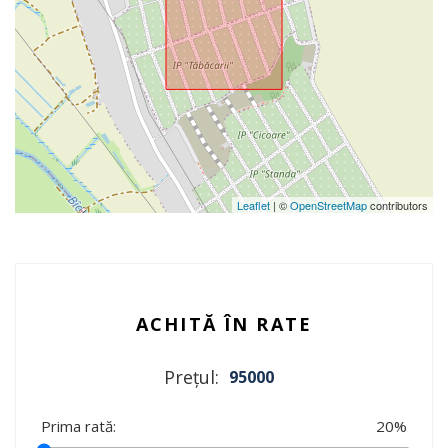
Leaflet
| ©
OpenStreetMap
contributors
ACHITĂ ÎN RATE
Prețul:
95000
Prima rată:
20
%