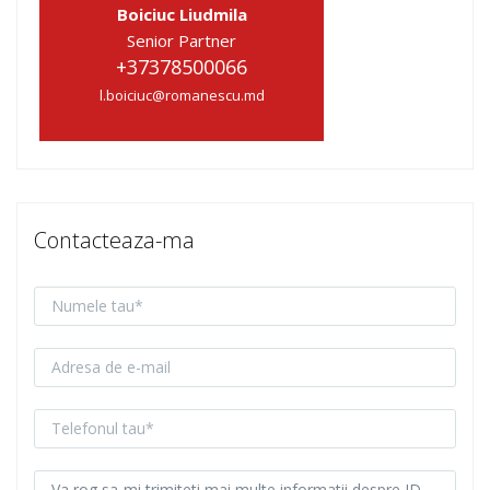
Boiciuc Liudmila
Senior Partner
+37378500066
l.boiciuc@romanescu.md
Contacteaza-ma