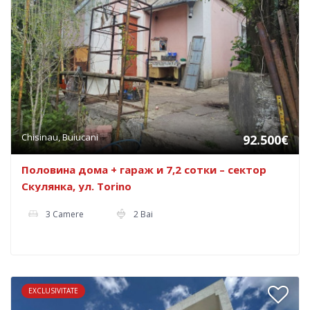
Chisinau, Buiucani
92.500€
Половина дома + гараж и 7,2 сотки – сектор
Скулянка, ул. Torino
3 Camere
2 Bai
EXCLUSIVITATE