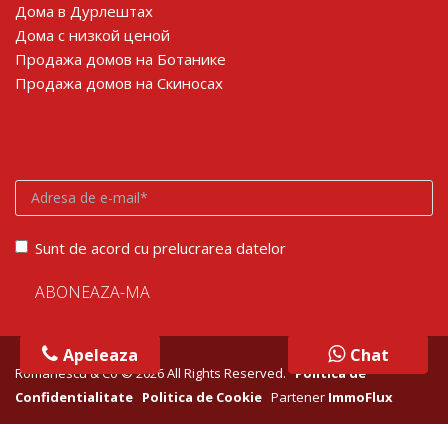
Дома в Дурлештах
Дома с низкой ценой
Продажа домов на Ботанике
Продажа домов на Скиносах
Lorem ipsum dolor sit amet
Sunt de acord cu prelucrarea datelor
Apeleaza
Chat
Chat
Romanescu & Co © 2026 All Rights Reserved.
Politica de
Confidentialitate
Politica de Cookie
Partener
ImmoFlux
google-site-verification: googlebfb1c1100314ae9f.html